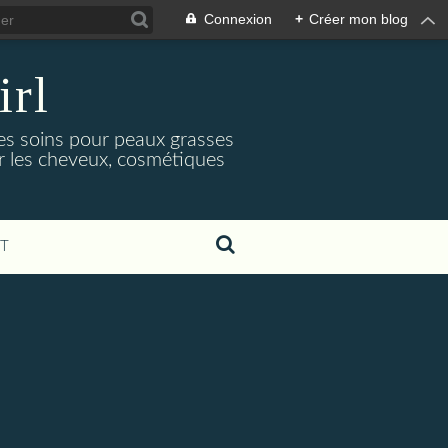
Connexion
+
Créer mon blog
irl
es soins pour peaux grasses
ur les cheveux, cosmétiques
T