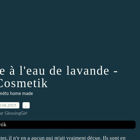
e à l'eau de lavande -
osmetik
méto home made
0.06.2015
…
ar GlossingGirl
er, il n'y en a aucun qui m'ait vraiment déçue. Ils sont en