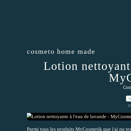
cosmeto home made
Lotion nettoyant
MyC
Cos
1
P
Parmi tous les produits MyCosmetik que j'ai pu test