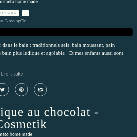
osméto home made
5.05.2014
…
ar GlossingGirl
dans le bain : traditionnels sels, bain moussant, pain
le bain plus ludique et agréable ! Et mes enfants aussi sont
Lire la suite
ique au chocolat -
osmetik
méto home made