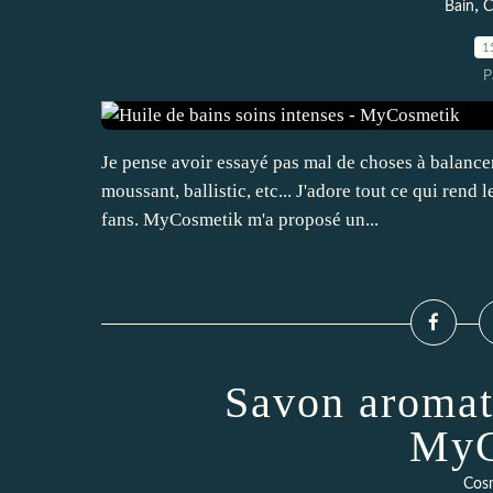
,
Bain
C
1
P
Je pense avoir essayé pas mal de choses à balancer 
moussant, ballistic, etc... J'adore tout ce qui rend 
fans. MyCosmetik m'a proposé un...
Savon aromat
MyC
Cos