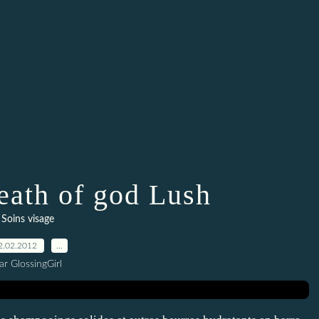
reath of god Lush
Soins visage
2.02.2012
…
ar GlossingGirl