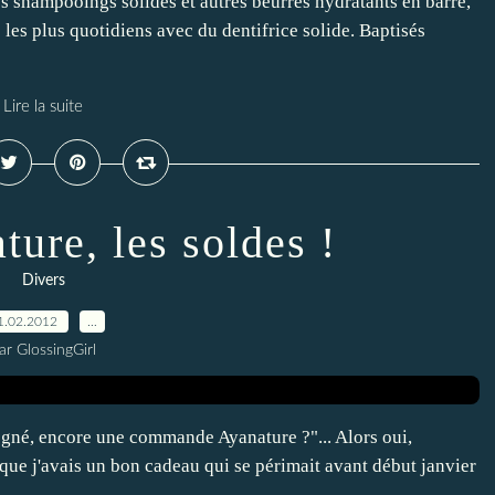
les shampooings solides et autres beurres hydratants en barre,
les plus quotidiens avec du dentifrice solide. Baptisés
Lire la suite
ture, les soldes !
Divers
1.02.2012
…
ar GlossingGirl
: "gné, encore une commande Ayanature ?"... Alors oui,
que j'avais un bon cadeau qui se périmait avant début janvier