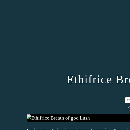
Ethifrice B
0
P