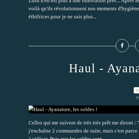
Lush n'en est plus à une innovation près... Après 
voilà qu'ils révolutionnent nos moments d'hygiène 
éthifrices pour je ne sais plus...
Haul - Ayana
0
P
Celles qui me suivent de très très prêt me diront 
j'enchaîne 2 commandes de suite, mais c'est parce 
à utiliser. Puis que les soldes sont...