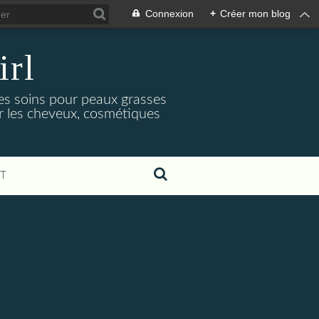
Connexion
+
Créer mon blog
irl
es soins pour peaux grasses
ur les cheveux, cosmétiques
T