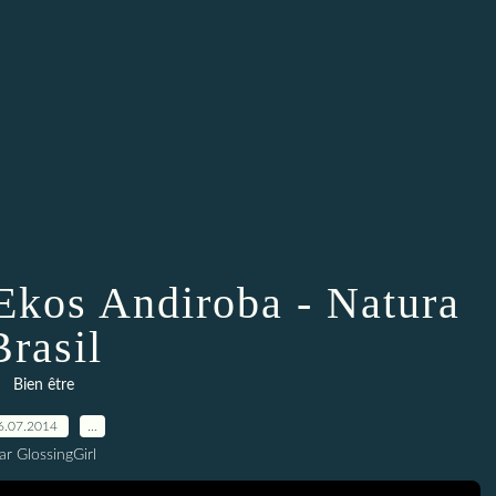
Ekos Andiroba - Natura
Brasil
Bien être
6.07.2014
…
ar GlossingGirl