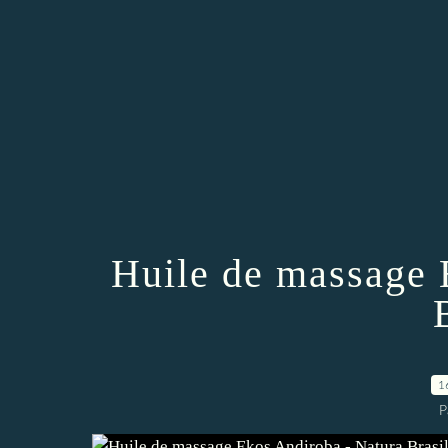
Huile de massage 
1
P