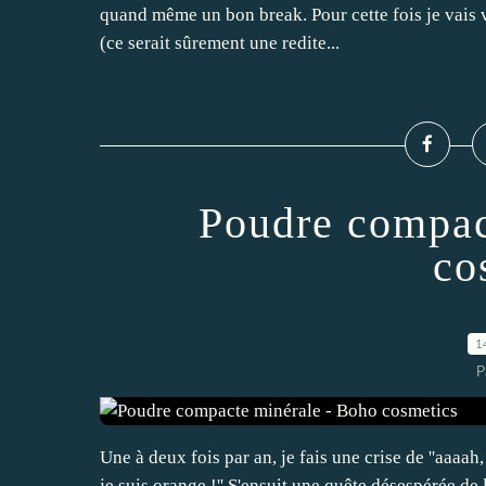
quand même un bon break. Pour cette fois je vais v
(ce serait sûrement une redite...
Poudre compac
co
1
P
Une à deux fois par an, je fais une crise de ''aaaa
je suis orange !'' S'ensuit une quête désespérée de l