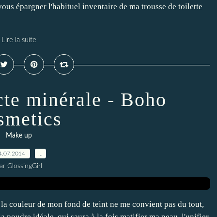
ous épargner l'habituel inventaire de ma trousse de toilette
Lire la suite
te minérale - Boho
smetics
Make up
4.07.2014
…
ar GlossingGirl
h, la couleur de mon fond de teint ne me convient pas du tout,
a poudre idéale, qui saura à la fois matifier ma peau, l'unifier,