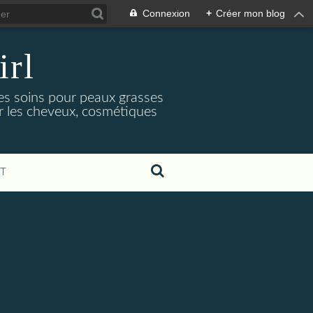
Connexion
+
Créer mon blog
irl
es soins pour peaux grasses
ur les cheveux, cosmétiques
T