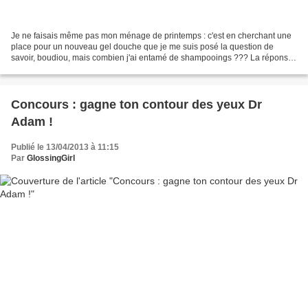
Je ne faisais même pas mon ménage de printemps : c'est en cherchant une
place pour un nouveau gel douche que je me suis posé la question de
savoir, boudiou, mais combien j'ai entamé de shampooings ??? La réponse
m'a scotchée : 7 ! Et ce n'est même pas...
Concours : gagne ton contour des yeux Dr
Adam !
Publié le 13/04/2013 à 11:15
Par
GlossingGirl