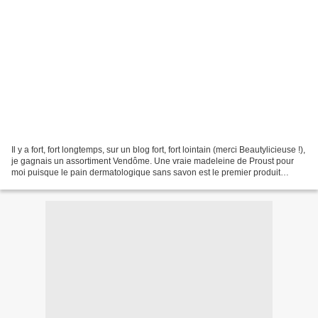
Il y a fort, fort longtemps, sur un blog fort, fort lointain (merci Beautylicieuse !),
je gagnais un assortiment Vendôme. Une vraie madeleine de Proust pour
moi puisque le pain dermatologique sans savon est le premier produit
nettoyant que je me suis...