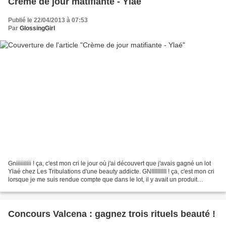
Crème de jour matifiante - Ylaé
Publié le 22/04/2013 à 07:53
Par
GlossingGirl
Gniiiiiiiiii ! ça, c'est mon cri le jour où j'ai découvert que j'avais gagné un lot
Ylaé chez Les Tribulations d'une beauty addicte. GNIIIIIIIIII ! ça, c'est mon cri
lorsque je me suis rendue compte que dans le lot, il y avait un produit
matifiant ! Je...
Concours Valcena : gagnez trois rituels beauté !