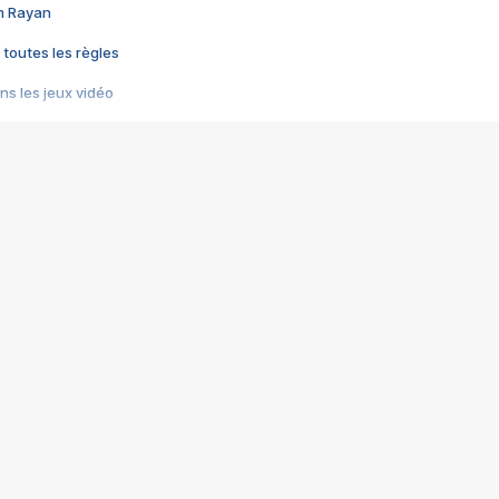
im Rayan
 toutes les règles
s les jeux vidéo
us choquant de Rockstar ? - Le scandale BULLY
e plus moche de Steam
du RÊVE tourne au CAUCHEMAR
pendant 8 heures
it… à tort
umiliés par un jeu vidéo
ire - Final Fantasy 8
ti un empire - Age of Empires
story DOFUS
tard, il crée l'un des pires jeux de tous les temps, MindsEye.