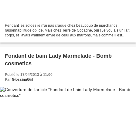
Pendant les soldes je n'ai pas craqué chez beaucoup de marchands,
raisonnabilitude oblige. Mais chez Terre de Cocagne, oui ! Je voulais un lait
corps, et j'avais vraiment envie de celui aux marrons, mais comme il est
qualifié de "nourrissant", j'en ai...
Fondant de bain Lady Marmelade - Bomb
cosmetics
Publié le 17/04/2013 à 11:00
Par
GlossingGirl