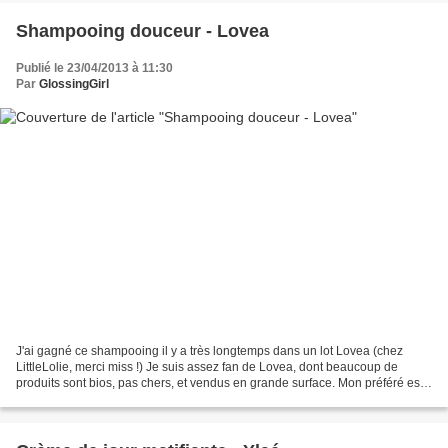
Shampooing douceur - Lovea
Publié le 23/04/2013 à 11:30
Par
GlossingGirl
J'ai gagné ce shampooing il y a très longtemps dans un lot Lovea (chez
LittleLolie, merci miss !) Je suis assez fan de Lovea, dont beaucoup de
produits sont bios, pas chers, et vendus en grande surface. Mon préféré est
le gommage à l'argan ! Le shampooing...