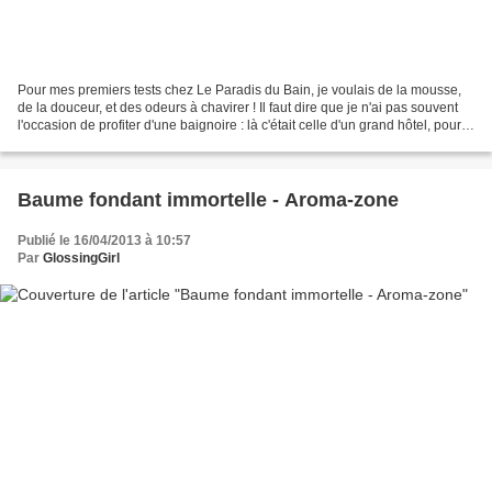
Pour mes premiers tests chez Le Paradis du Bain, je voulais de la mousse,
de la douceur, et des odeurs à chavirer ! Il faut dire que je n'ai pas souvent
l'occasion de profiter d'une baignoire : là c'était celle d'un grand hôtel, pour
un "bain - sortie...
Baume fondant immortelle - Aroma-zone
Publié le 16/04/2013 à 10:57
Par
GlossingGirl