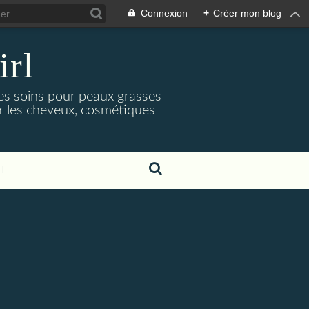
Connexion
+
Créer mon blog
irl
es soins pour peaux grasses
ur les cheveux, cosmétiques
T