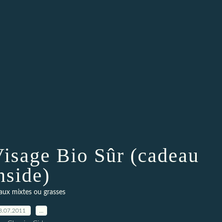
Visage Bio Sûr (cadeau
nside)
aux mixtes ou grasses
8.07.2011
…