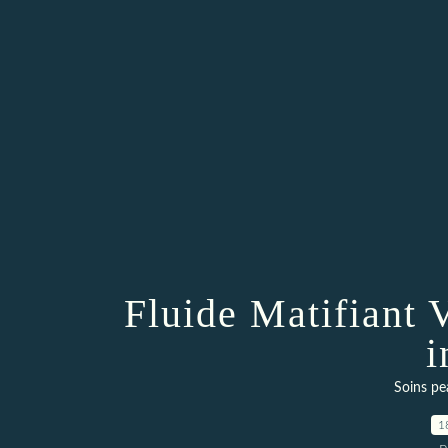
Fluide Matifiant 
i
Soins pe
1