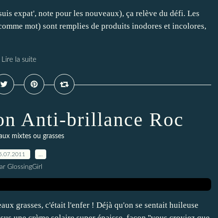
is expat', note pour les nouveaux), ça relève du défi. Les
 comme mot) sont remplies de produits inodores et incolores,
Lire la suite
on Anti-brillance Roc
aux mixtes ou grasses
5.07.2011
…
ar GlossingGirl
aux grasses, c'était l'enfer ! Déjà qu'on se sentait huileuse
essus une crème solaire super épaisse, façon ''vous croyiez que