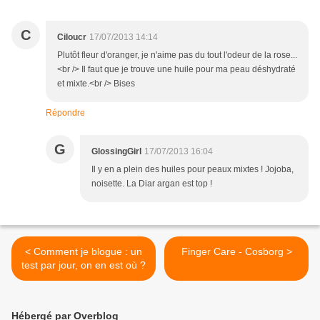
C
Ciloucr
17/07/2013 14:14
Plutôt fleur d'oranger, je n'aime pas du tout l'odeur de la rose...
<br /> Il faut que je trouve une huile pour ma peau déshydraté
et mixte.<br /> Bises
Répondre
G
GlossingGirl
17/07/2013 16:04
Il y en a plein des huiles pour peaux mixtes ! Jojoba,
noisette. La Diar argan est top !
< Comment je blogue : un
Finger Care - Cosborg >
test par jour, on en est où ?
Hébergé par Overblog