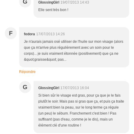
G
GlossingGirl
19/07/2013 14:43
Elle sent très bon !
F
fedora
17/07/2013 14:26
Je n'aurais jamais osé utiliser de l'huile sur mon visage (alors
que ça m'arrive plus régulièrement avec un soin pour le
corps)... je suis vraiment étonnée (positivement) que ça ne
&quot;graisse&quot; pas...
Répondre
G
GlossingGirl
17/07/2013 16:04
Si bien sûr le visage est gras, pour ça que je le fais
plutôt le soir. Mais pas si gras que ça, et puis ça traite
vraiment bien la peau, sur le long terme ça régule
(un peu) le sébum. Franchement c'est bien ! Pas
suffisant (pas d'eau, comme je le dis), mais un
élément clé d'une routine !