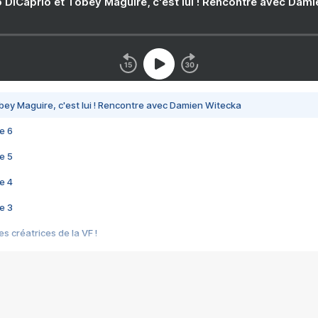
 DiCaprio et Tobey Maguire, c'est lui ! Rencontre avec Dam
bey Maguire, c'est lui ! Rencontre avec Damien Witecka
e 6
e 5
e 4
e 3
s créatrices de la VF !
e 2
e 1
e Mektoub My Love arrive enfin ! Rencontre avec Shaïn Boumedine et Sal