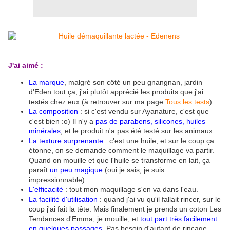
J'ai aimé :
La marque
, malgré son côté un peu gnangnan, jardin
d'Eden tout ça, j'ai plutôt apprécié les produits que j'ai
testés chez eux (à retrouver sur ma page
Tous les tests
).
La composition
: si c'est vendu sur Ayanature, c'est que
c'est bien :o) Il n'y a
pas de parabens, silicones, huiles
minérales
, et le produit n'a pas été testé sur les animaux.
La texture surprenante
: c'est une huile, et sur le coup ça
étonne, on se demande comment le maquillage va partir.
Quand on mouille et que l'huile se transforme en lait, ça
paraît
un peu magique
(oui je sais, je suis
impressionnable).
L'efficacité
: tout mon maquillage s'en va dans l'eau.
La facilité d'utilisation
: quand j'ai vu qu'il fallait rincer, sur le
coup j'ai fait la tête. Mais finalement je prends un coton Les
Tendances d'Emma, je mouille, et
tout part très facilement
en quelques passages
. Pas besoin d'autant de rinçage