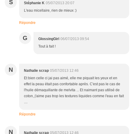
S
Stéphanie K
05/07/2013 20:07
L'eau micellaire, rien de mieux :)
Répondre
G
GlossingGirl
06/07/2013 09:54
Tout à fait !
N
Nathalie scrap
05/07/2013 12:46
Et bien celle ci jai pas aimé, elle me piquait les yeux et en
effet la peau était pas confortable après. C'est pas le cas de
l'huile démaquillante de melvita ... Et naimant pas utilisé de
coton, j'aime pas trop les textures liquides comme l'eau en fait
....
Répondre
N
Nathalie scrap
05/07/2013 12:46