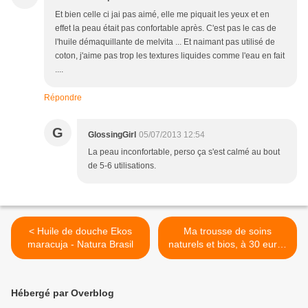
Et bien celle ci jai pas aimé, elle me piquait les yeux et en
effet la peau était pas confortable après. C'est pas le cas de
l'huile démaquillante de melvita ... Et naimant pas utilisé de
coton, j'aime pas trop les textures liquides comme l'eau en fait
....
Répondre
G
GlossingGirl
05/07/2013 12:54
La peau inconfortable, perso ça s'est calmé au bout
de 5-6 utilisations.
< Huile de douche Ekos
Ma trousse de soins
maracuja - Natura Brasil
naturels et bios, à 30 euros
! >
Hébergé par Overblog