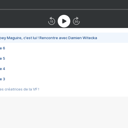
bey Maguire, c'est lui ! Rencontre avec Damien Witecka
e 6
e 5
e 4
e 3
s créatrices de la VF !
e 2
e 1
e Mektoub My Love arrive enfin ! Rencontre avec Shaïn Boumedine et Sal