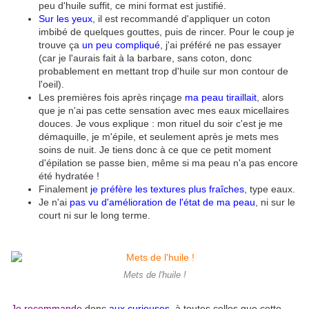
peu d'huile suffit, ce mini format est justifié.
Sur les yeux
, il est recommandé d'appliquer un coton
imbibé de quelques gouttes, puis de rincer. Pour le coup je
trouve ça
un peu compliqué
, j'ai préféré ne pas essayer
(car je l'aurais fait à la barbare, sans coton, donc
probablement en mettant trop d'huile sur mon contour de
l'oeil).
Les premières fois après rinçage
ma peau tiraillait
, alors
que je n'ai pas cette sensation avec mes eaux micellaires
douces. Je vous explique : mon rituel du soir c'est je me
démaquille, je m'épile, et seulement après je mets mes
soins de nuit. Je tiens donc à ce que ce petit moment
d'épilation se passe bien, même si ma peau n'a pas encore
été hydratée !
Finalement
je préfère les textures plus fraîches
, type eaux.
Je n'ai
pas vu d'amélioration de l'état de ma peau
, ni sur le
court ni sur le long terme.
Mets de l'huile !
Je recommande
donc
aux curieuses
, à toutes celles que cette