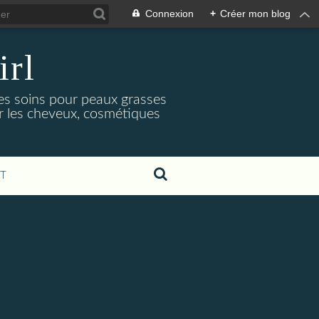
Connexion
+
Créer mon blog
irl
es soins pour peaux grasses
ur les cheveux, cosmétiques
T