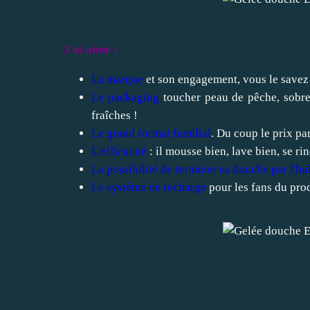
J'ai aimé :
La marque
et son engagement, vous le savez
Le packaging
toucher peau de pêche, sobre,
fraîches !
Le grand format familial
. Du coup le prix par
L'efficacité
: il mousse bien, lave bien, se ri
La possibilité de terminer sa douche par l'h
Le système de recharge
pour les fans du prod