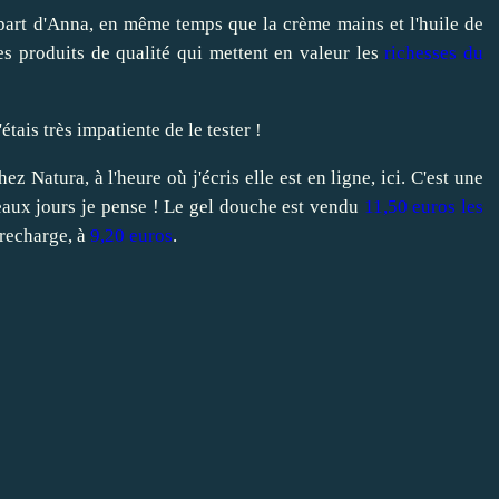
a part d'Anna, en même temps que la
crème mains
et l'huile de
 produits de qualité qui mettent en valeur les
richesses du
tais très impatiente de le tester !
z Natura, à l'heure où j'écris elle est en ligne,
ici
. C'est une
eaux jours je pense ! Le
gel douche
est vendu
11,50 euros les
 recharge, à
9,20 euros
.