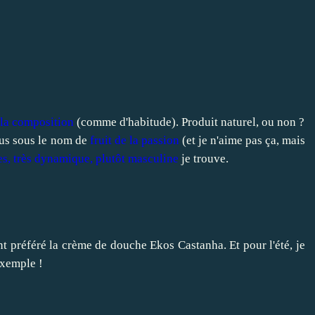
 la composition
(comme d'habitude). Produit naturel, ou non ?
ous sous le nom de
fruit de la passion
(et je n'aime pas ça, mais
es, très dynamique, plutôt masculine
je trouve.
t préféré la crème de douche Ekos Castanha. Et pour l'été, je
exemple !