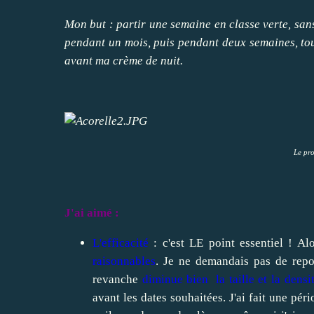
Mon but : partir une semaine en classe verte, sans
pendant un mois, puis pendant deux semaines, tou
avant ma crème de nuit.
Le pro
J'ai aimé :
L'efficacité
: c'est LE point essentiel ! Al
raisonnables
. Je ne demandais pas de repo
revanche
diminue bien la taille et la densi
avant les dates souhaitées. J'ai fait une pé