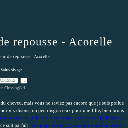
de repousse - Acorelle
eur de repousse - Acorelle
Soins visage
7.04.2012
…
ar GlossingGirl
se du cheveu, mais vous ne saviez pas encore que je suis poilue
 endroits disons, un peu disgracieux pour une fille, bien bruns
on des sourcils et du duvet au-dessus des lèvres : je déteste la
 ce soit parfait !
En temps normal ça va, mais quand je pars en