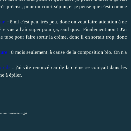
n très précise, pour un court séjour, et je pense que c'est comme
eur
: 8 ml c'est peu, très peu, donc on veut faire attention à ne
e vue a l'air super pour ça, sauf que... Finalement non ! J'ai
ube pour faire sortir la crème, donc il en sortait trop, donc
ure :
8 mois seulement, à cause de la composition bio. On n'a
urcils
: j'ai vite renoncé car de la crème se coinçait dans les
ne à épiler.
 mini noisette suffit