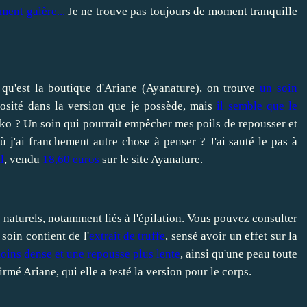
ment galère...
Je ne trouve pas toujours de moment tranquille
qu'est la boutique d'Ariane (
Ayanature
), on trouve
un soin
losité dans la version que je possède, mais
il semble que le
ko ? Un soin qui pourrait empêcher mes poils de repousser et
ù j'ai franchement autre chose à penser ? J'ai sauté le pas à
l
, vendu
18,60 euros
sur le site
Ayanature
.
 naturels, notamment liés à l'épilation. Vous pouvez consulter
 soin contient de l'
extrait de truffe
, sensé avoir un effet sur la
oins dense et une repousse plus lente
, ainsi qu'une peau toute
rmé Ariane, qui elle a testé la version pour le corps.