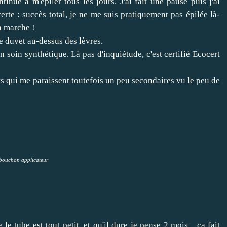
tinué à m'épiler tous les jours. J'ai fait une pause puis j'ai
te : succès total, je ne me suis pratiquement pas épilée là-
ça marche !
e duvet au-dessus des lèvres.
n soin synthétique. Là pas d'inquiétude, c'est certifié Ecocert
s qui me paraissent toutefois un peu secondaires vu le peu de
bouchon applicateur
le tube est tout petit, et qu'il dure je pense 2 mois... ça fait