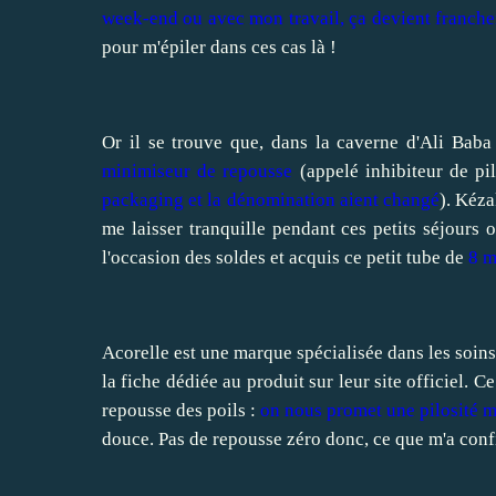
week-end ou avec mon travail, ça devient franche
pour m'épiler dans ces cas là !
Or il se trouve que, dans la caverne d'Ali Baba 
minimiseur de repousse
(appelé inhibiteur de pi
packaging et la dénomination aient changé
). Kéza
me laisser tranquille pendant ces petits séjours o
l'occasion des soldes et acquis ce petit tube de
8 m
Acorelle est une marque spécialisée dans les soins
la fiche dédiée au produit
sur leur site officiel
. Ce
repousse des poils :
on nous promet une pilosité m
douce. Pas de repousse zéro donc, ce que m'a confi