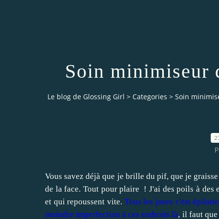
Soin minimiseur 
Le blog de Glossing Girl
>
Categories
>
Soin minimis
2
P
Vous savez déjà que je brille du pif, que je grais
de la face. Tout pour plaire ! J'ai des poils à des
et qui repoussent vite.
Tous les jours c'est épilati
moindre imperfection à ces endroits là
, il faut que