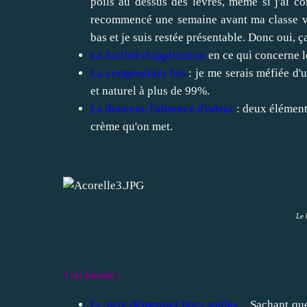
poils au dessus des lèvres, même si j'ai con
recommencé une semaine avant ma classe ver
bas et je suis restée présentable. Donc oui, 
La facilité d'application
en ce qui concerne l
La composition bio
: je me serais méfiée d'u
et naturel à plus de 99%.
La douceur, l'absence d'odeur
: deux élément
crème qu'on met.
Le 
J'ai boudé :
Le prix démentiel hors soldes...
Sachant que 