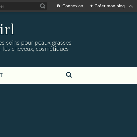
Connexion
+
Créer mon blog
irl
es soins pour peaux grasses
ur les cheveux, cosmétiques
T