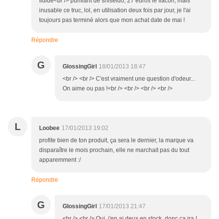
fluide<br /> purifiant de shiseido, 27 euros le flacon, mais
inusable ce truc, lol, en utilisation deux fois par jour, je l'ai
toujours pas terminé alors que mon achat date de mai !
Répondre
G
GlossingGirl
18/01/2013 18:47
<br /> <br /> C'est vraiment une question d'odeur...
On aime ou pas !<br /> <br /> <br /> <br />
L
Loobee
17/01/2013 19:02
profite bien de ton produit, ça sera le dernier, la marque va
disparaître le mois prochain, elle ne marchait pas du tout
apparemment :/
Répondre
G
GlossingGirl
17/01/2013 21:47
<br /> <br /> Oui, j'en ai deux en stock, donc ça ira !