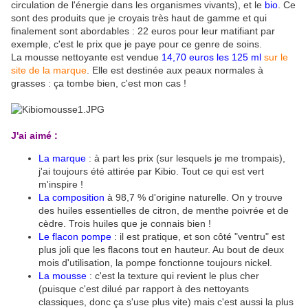
circulation de l'énergie dans les organismes vivants), et le
bio
. Ce
sont des produits que je croyais très haut de gamme et qui
finalement sont abordables : 22 euros pour leur matifiant par
exemple, c'est le prix que je paye pour ce genre de soins.
La mousse nettoyante est vendue
14,70 euros les 125 ml
sur le
site de la marque
. Elle est destinée aux peaux normales à
grasses : ça tombe bien, c'est mon cas !
J'ai aimé :
La marque
: à part les prix (sur lesquels je me trompais),
j'ai toujours été attirée par Kibio. Tout ce qui est vert
m'inspire !
La composition
à 98,7 % d'origine naturelle. On y trouve
des huiles essentielles de citron, de menthe poivrée et de
cèdre. Trois huiles que je connais bien !
Le flacon pompe
: il est pratique, et son côté "ventru" est
plus joli que les flacons tout en hauteur. Au bout de deux
mois d'utilisation, la pompe fonctionne toujours nickel.
La mousse
: c'est la texture qui revient le plus cher
(puisque c'est dilué par rapport à des nettoyants
classiques, donc ça s'use plus vite) mais c'est aussi la plus