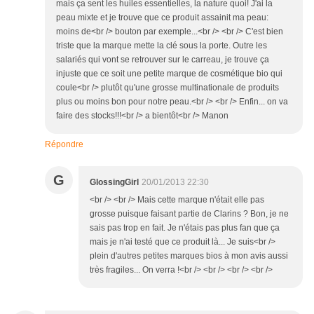
mais ça sent les huiles essentielles, la nature quoi! J'ai la
peau mixte et je trouve que ce produit assainit ma peau:
moins de<br /> bouton par exemple...<br /> <br /> C'est bien
triste que la marque mette la clé sous la porte. Outre les
salariés qui vont se retrouver sur le carreau, je trouve ça
injuste que ce soit une petite marque de cosmétique bio qui
coule<br /> plutôt qu'une grosse multinationale de produits
plus ou moins bon pour notre peau.<br /> <br /> Enfin... on va
faire des stocks!!!<br /> a bientôt<br /> Manon
Répondre
G
GlossingGirl
20/01/2013 22:30
<br /> <br /> Mais cette marque n'était elle pas
grosse puisque faisant partie de Clarins ? Bon, je ne
sais pas trop en fait. Je n'étais pas plus fan que ça
mais je n'ai testé que ce produit là... Je suis<br />
plein d'autres petites marques bios à mon avis aussi
très fragiles... On verra !<br /> <br /> <br /> <br />