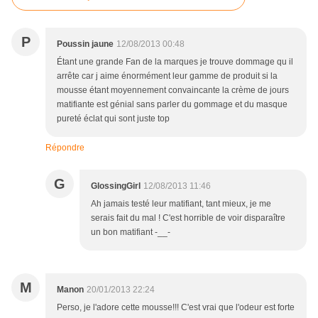
P
Poussin jaune
12/08/2013 00:48
Étant une grande Fan de la marques je trouve dommage qu il
arrête car j aime énormément leur gamme de produit si la
mousse étant moyennement convaincante la crème de jours
matifiante est génial sans parler du gommage et du masque
pureté éclat qui sont juste top
Répondre
G
GlossingGirl
12/08/2013 11:46
Ah jamais testé leur matifiant, tant mieux, je me
serais fait du mal ! C'est horrible de voir disparaître
un bon matifiant -__-
M
Manon
20/01/2013 22:24
Perso, je l'adore cette mousse!!! C'est vrai que l'odeur est forte