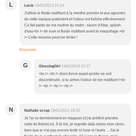
L
Lucie
19/01/2013 15:14
J'utilise le fluide matifiant à la menthe poivrée et aux agrumes
de cette marque justement et l'odeur est fraîche effectivement.
Ca fait partie de ma routine du matin : savon d'Alep, splash
d'eau<br /> de rose et fluide matifiant avant le maquillage.<br
/> Cette mousse peut me tenter !
Répondre
G
GlossingGirl
19/01/2013 15:37
<br /> <br /> Alors fonce avant qu'elle ne soit
discontinuée, si tu aimes l'odeur de ton matifiant !<br
/> <br /> <br /> <br />
N
Nathalie scrap
18/01/2013 18:33
Je l'ai vu dernièrement en magasin et j'ai préféré prendre
celle de thémis lol. À te lire, je regrette déjà moins mon choix,
bien que je n'ai pas encore testé ni l'une ni l'autre.... J'ai le