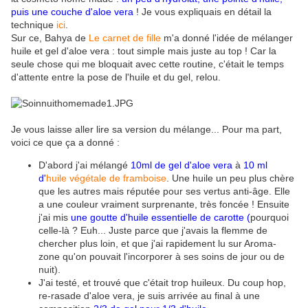
puis une couche d'aloe vera
! Je vous expliquais en détail la
technique
ici
.
Sur ce, Bahya de
Le carnet de fille
m'a donné l'idée de mélanger
huile et gel d'aloe vera : tout simple mais juste au top ! Car la
seule chose qui me bloquait avec cette routine, c'était le temps
d'attente entre la pose de l'huile et du gel, relou.
Je vous laisse aller lire sa version du mélange... Pour ma part,
voici ce que ça a donné :
D'abord j'ai mélangé
10ml de gel d'aloe vera
à
10 ml
d'
huile végétale de framboise
. Une huile un peu plus chère
que les autres mais réputée pour ses vertus anti-âge. Elle
a une couleur vraiment surprenante, très foncée ! Ensuite
j'ai mis
une goutte d'huile essentielle de carotte (
pourquoi
celle-là ? Euh... Juste parce que j'avais la flemme de
chercher plus loin, et que j'ai rapidement lu sur Aroma-
zone qu'on pouvait l'incorporer à ses soins de jour ou de
nuit).
J'ai testé, et trouvé que c'était trop huileux. Du coup hop,
re-rasade d'aloe vera, je suis arrivée au final à une