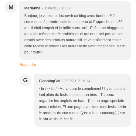
M
Marianne
23/09/2012 16:09
Bonjour, je viens de découvrir ce blog avec bonheur!! Je
commence à prendre soin de ma peau (à l'approche des 30
ans il était temps!) et je brille sans arrêt. Enfin une bloggeuse
qui a les mêmes<br /> problèmes et qui nous fait part de ses
essais avec des produits naturels!!! Je vais sûrement tester
cette recette et attends les autres tests avec impatience. Merci
pour tout!!!!!
Répondre
G
GlossingGirl
23/09/2012 16:14
<br /> <br /> Merci pour le compliment ! Il y en a déjà
tout plein de tests, bios ou non bios... Tu peux
regarder les onglets en haut : j'ai une page spéciale
peaux mixtes. Et une page avec tous mes tests de<br
/> produits du commerce (y'en a beauuuucoup) :)<br
/> <br /> <br /> <br />