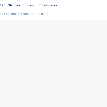
#26 : Chimène Badi raconte "Entre nous"
#25 : Indochine raconte "3e sexe"
#24 : Zaho raconte "C'est chelou"
#23 : Patrick Bruel raconte "Au café des délices"
#22 : Kyo raconte "Le chemin"
#21 : Nolwenn Leroy raconte "Cassé"
#20 : Patrick Hernandez raconte "Born to be alive"
#19 : Lorie raconte "Près de moi"
#18 : Michael Jones raconte "A nos actes manqués" (avec Jean-Jacque
#17 : Khaled raconte "Aïcha"
#16 : Corneille raconte "Parce qu'on vient de loin"
#15 : Indochine raconte "L'aventurier"