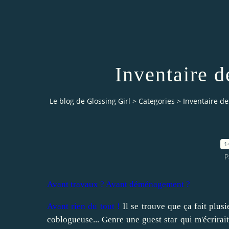
Inventaire d
Le blog de Glossing Girl
>
Categories
>
Inventaire de
1
P
Avant travaux ? Avant déménagement ?
Avant rien du tout !
Il se trouve que ça fait plusi
coblogueuse... Genre une guest star qui m'écrirait