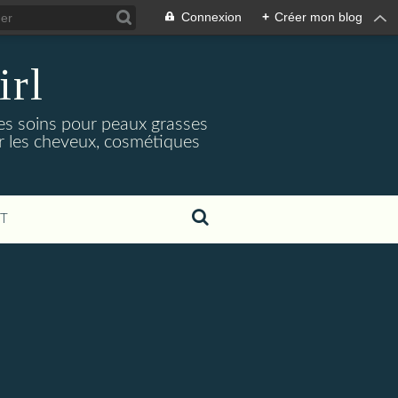
Connexion
+
Créer mon blog
irl
es soins pour peaux grasses
ur les cheveux, cosmétiques
T