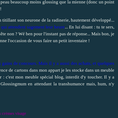
e peau beaucoup moins glossing que la mienne (donc un point
!
 titillant son neurone de la radinerie, hautement développé...
, qui attendent sagement leur heure
... En lui disant : tu te sers,
nnête non ? Wé ben pour l'instant pas de réponse... Mais bon, je
nne l'occasion de vous faire un petit inventaire !
 gains de concours. Mais il y a aussi des achats, et quelques
ence de cartons dans mon appart je les stocke dans un meuble
r : c'est mon meuble spécial blog, interdit d'y toucher. Il y a
z Glossingmum en attendant la transhumance mais, hum, n'y
s crèmes visage