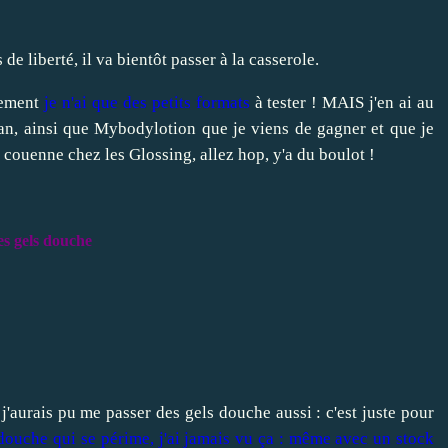
 de liberté, il va bientôt passer à la casserole.
alement
je n'ai que des petits formats
à tester ! MAIS j'en ai au
n, ainsi que Mybodylotion que je viens de gagner et que je
a couenne chez les Glossing, allez hop, y'a du boulot !
es gels douche
'aurais pu me passer des gels douche aussi : c'est juste pour
douche qui se périme, j'ai jamais vu ça : même avec un stock