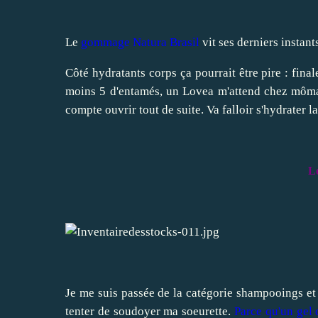
Le
gommage Natura Brasil
vit ses derniers instants
Côté hydratants corps ça pourrait être pire : fin
moins 5 d'entamés, un Lovea m'attend chez môma
compte ouvrir tout de suite. Va falloir s'hydrater l
L
Je me suis passée de la catégorie shampooings et j
tenter de soudoyer ma soeurette.
Parce qu'un gel 