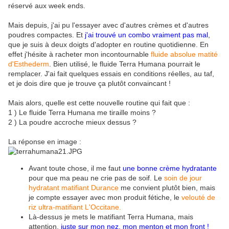
réservé aux week ends.
Mais depuis, j'ai pu l'essayer avec d'autres crèmes et d'autres
poudres compactes. Et
j'ai trouvé un combo vraiment pas mal
,
que je suis à deux doigts d'adopter en routine quotidienne. En
effet j'hésite à racheter mon incontournable
fluide absolue matité
d'Esthederm
. Bien utilisé, le fluide Terra Humana pourrait le
remplacer. J'ai fait quelques essais en conditions réelles, au taf,
et je dois dire que je trouve ça plutôt convaincant !
Mais alors, quelle est cette nouvelle routine qui fait que :
1 ) Le fluide Terra Humana me tiraille moins ?
2 ) La poudre accroche mieux dessus ?
La réponse en image :
Avant toute chose, il me faut
une bonne crème hydratante
pour que ma peau ne crie pas de soif. Le
soin de jour
hydratant matifiant Durance
me convient plutôt bien, mais
je compte essayer avec mon produit fétiche, le
velouté de
riz ultra-matifiant L'Occitane.
Là-dessus je mets le matifiant Terra Humana, mais
attention,
juste sur mon nez, mon menton et mon front !