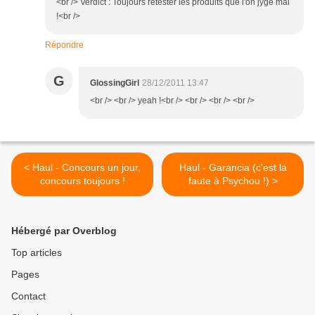
<br /> Verdict : Toujours retester les produits que l'on jyge mal
!<br />
Répondre
G
GlossingGirl
28/12/2011 13:47
<br /> <br /> yeah !<br /> <br /> <br /> <br />
< Haul - Concours un jour,
Haul - Garancia (c'est la
concours toujours !
faute à Psychou !) >
Hébergé par Overblog
Top articles
Pages
Contact