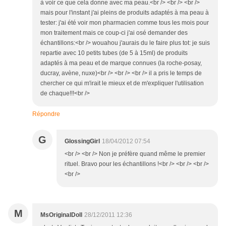
à voir ce que cela donne avec ma peau.<br /> <br /> <br />
mais pour l'instant j'ai pleins de produits adaptés à ma peau à
tester: j'ai été voir mon pharmacien comme tous les mois pour
mon traitement mais ce coup-ci j'ai osé demander des
échantillons:<br /> wouahou j'aurais du le faire plus tot: je suis
repartie avec 10 petits tubes (de 5 à 15ml) de produits
adaptés à ma peau et de marque connues (la roche-posay,
ducray, avène, nuxe)<br /> <br /> <br /> il a pris le temps de
chercher ce qui m'irait le mieux et de m'expliquer l'utilisation
de chaque!!!<br />
Répondre
G
GlossingGirl
18/04/2012 07:54
<br /> <br /> Non je préfère quand même le premier
rituel. Bravo pour les échantillons !<br /> <br /> <br />
<br />
M
MsOriginalDoll
28/12/2011 12:36