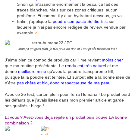
Sinon ça m'assèche énormément la peau, ça fait des
traces blanches. Mais sur ces zones critiques, aucun
problème. Et comme il y a un hydratant dessous, ça va.
Enfin, j'applique la
poudre compacte So'Bio Etic
sur
laquelle je n'ai pas encore rédigée de review, vendue par
exemple
ici
.
Mon pif en gros plan, je n'ai peur de rien et il est plutôt nickel en fait !
J'aime bien ce combo de produits car il me revient
moins cher
que ma routine précédente. Le
rendu est très naturel
et me
donne
meilleure mine
qu'avec la poudre transparente Elf,
puisque là la poudre est teintée. Et surtout elle a la bonne idée de
n'être
pas chère et bio, donc respectueuse de ma peau.
Avec ce 2e test, carton plein pour Terra Humana ! Le produit perd
les défauts que j'avais listés dans mon premier article et garde
ses qualités : bingo !
Et vous ? Avez-vous déjà rejeté un produit puis trouvé LA bonne
combinaison ?