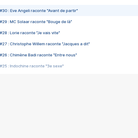
#30 : Eve Angeli raconte "Avant de partir"
#29 : MC Solaar raconte "Bouge de là"
28 : Lorie raconte "Je vais vite"
#27 : Christophe Willem raconte "Jacques a dit"
#26 : Chimène Badi raconte "Entre nous"
#25 : Indochine raconte "3e sexe"
#24 : Zaho raconte "C'est chelou"
#23 : Patrick Bruel raconte "Au café des délices"
#22 : Kyo raconte "Le chemin"
#21 : Nolwenn Leroy raconte "Cassé"
#20 : Patrick Hernandez raconte "Born to be alive"
#19 : Lorie raconte "Près de moi"