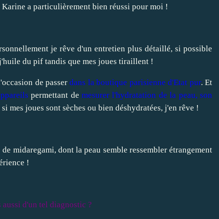
e Karine a particulièrement bien réussi pour moi !
rsonnellement je rêve d'un entretien plus détaillé, si possible
huile du pif tandis que mes joues tiraillent !
 l'occasion de passer
dans la boutique parisienne d'Etat pur
. Et
ppareils
permettant de
mesurer l'hydratation de la peau, son
si mes joues sont sèches ou bien déshydratées, j'en rêve !
e de
midaregami
, dont la peau semble ressembler étrangement
érience !
aussi d'un tel diagnostic ?