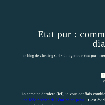
Etat pur : comm
di
Le blog de Glossing Girl
>
Categories
>
Etat pur : co
2
P
La semaine dernière (
ici
), je vous confiais combi
une idée précise de l'état de sa peau
! C'est évi