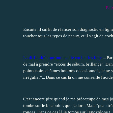
Fair
Ensuite, il suffit de réaliser son
diagnostic en lign
toucher tous les types de peaux, et il s'agit de c
La difficulté pour moi est de cocher les bons
... P
de mal à prendre "excès de sébum, brillance". Dans 
points noirs et à mes boutons occasionnels, je ne sa
irrégulier"... Dans ce cas là on me conseille l'acide
C'est encore pire quand je me préoccupe de mes jou
tombe sur le bisabolol, que j'adore. Mais "peau très
rouges. Dans ce cas là je tombe sur l'Enoxolone !