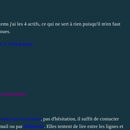
ems j'ai les 4 actifs, ce qui ne sert à rien puisqu'il m'en faut
joues.
pe 3, SOS Karine.
ommuniquer
 mots sur vos soucis
, pas d'hésitation, il suffit de contacter
mail
ou par
téléphone
. Elles tentent de lire entre les lignes et