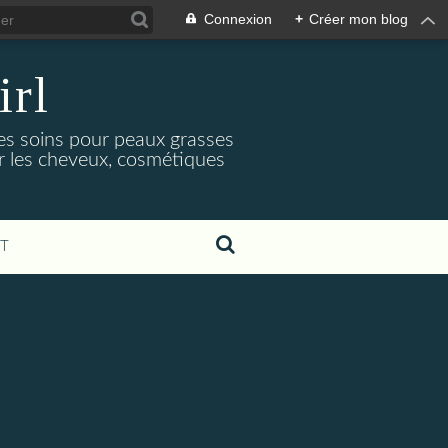
Connexion
+
Créer mon blog
irl
es soins pour peaux grasses
ur les cheveux, cosmétiques
T