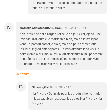
et... Bwerk... Mais c'est juste une question d'habitude
!<br /> <br /> <br /> <br />
N
Nathalie addictbeauty (Scrap)
07/12/2012 08:41
non la mienne est à l'argan ! et celle de jour c'est jojoba + he
lavande, d'ailleurs elle matifie tres bien, mais elle n'est pas
vendu a part du coffret je crois, mais on peut acheter tous
les<br /> ingredients séparés... je vais attendre tona vis sur
cette creme alors, moi aussi j'ai du stock hum hum ! par contre
la durée du pot est de 3 mois, çà me semble peu pour 50ml
de produit, il va m'en<br /> rester c'est sur !
Répondre
G
GlossingGirl
07/12/2012 11:13
<br /> <br /> Oui mais pour les produits home made,
mieux vaut bien respecter les dates !<br /> <br /> <br
/> <br />