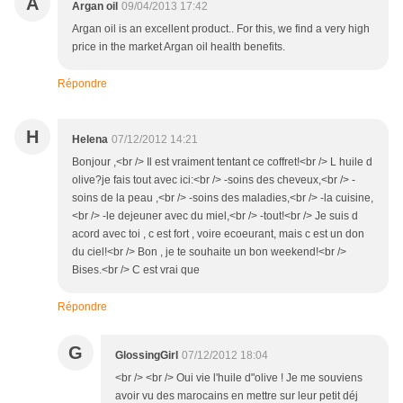
A
Argan oil
09/04/2013 17:42
Argan oil is an excellent product.. For this, we find a very high
price in the market Argan oil health benefits.
Répondre
H
Helena
07/12/2012 14:21
Bonjour ,<br /> Il est vraiment tentant ce coffret!<br /> L huile d
olive?je fais tout avec ici:<br /> -soins des cheveux,<br /> -
soins de la peau ,<br /> -soins des maladies,<br /> -la cuisine,
<br /> -le dejeuner avec du miel,<br /> -tout!<br /> Je suis d
acord avec toi , c est fort , voire ecoeurant, mais c est un don
du ciel!<br /> Bon , je te souhaite un bon weekend!<br />
Bises.<br /> C est vrai que
Répondre
G
GlossingGirl
07/12/2012 18:04
<br /> <br /> Oui vie l'huile d"olive ! Je me souviens
avoir vu des marocains en mettre sur leur petit déj