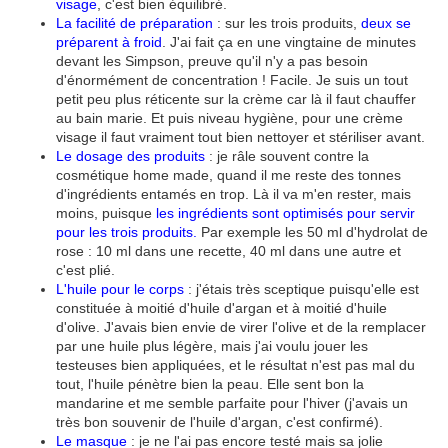
visage
, c'est bien équilibré.
La facilité de préparation
: sur les trois produits,
deux se
préparent à froid
. J'ai fait ça en une vingtaine de minutes
devant les Simpson, preuve qu'il n'y a pas besoin
d'énormément de concentration ! Facile. Je suis un tout
petit peu plus réticente sur la crème car là il faut chauffer
au bain marie. Et puis niveau hygiène, pour une crème
visage il faut vraiment tout bien nettoyer et stériliser avant.
Le dosage des produits
: je râle souvent contre la
cosmétique home made, quand il me reste des tonnes
d'ingrédients entamés en trop. Là il va m'en rester, mais
moins, puisque
les ingrédients sont optimisés pour servir
pour les trois produits.
Par exemple les 50 ml d'hydrolat de
rose : 10 ml dans une recette, 40 ml dans une autre et
c'est plié.
L'huile pour le corps
: j'étais très sceptique puisqu'elle est
constituée à moitié d'huile d'argan et à moitié d'huile
d'olive. J'avais bien envie de virer l'olive et de la remplacer
par une huile plus légère, mais j'ai voulu jouer les
testeuses bien appliquées, et le résultat n'est pas mal du
tout, l'huile pénètre bien la peau. Elle sent bon la
mandarine et me semble parfaite pour l'hiver (j'avais un
très bon souvenir de l'huile d'argan, c'est confirmé).
Le masque
: je ne l'ai pas encore testé mais sa jolie