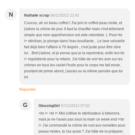
N
Nathalie scrap
06/12/2012 22:42
Coucou, ah un beau coffret ! J'ai pris le coffret peau mixte, et
j'adore la crème de jour. Il faut la chauffer mais c'est tellement
simple que mon appréhension est vide retombée :). Pour<br
/> stériliser, je plonge dans l'eau bouillante... Le lave vaisselle
fait déjà bien l'affaire à 70 degrés , c'est juste pour être sûre
lol... Bref j'adore, et je pense que je la reprendrai, enfin les<br
/> ingrédients pour la refaire. J'ai hâte de voir tes avis sur les
crèmes en tous les cas!et l'huile pour le corps me fait envie,
pourtant de prime abord, j'aurais eu la même pensée que toi
lol
Répondre
G
GlossingGirl
07/12/2012 07:02
<br /> <br /> Moi j'utilise le stérilisateur à biberons,
mais je ne l'avais pas sous la main ce week end !<br
/> J'ai commandé la crème de nuit aux noisettes pour
peaux mixtes, tu l'as aussi ? J'ai hâte de la préparer,