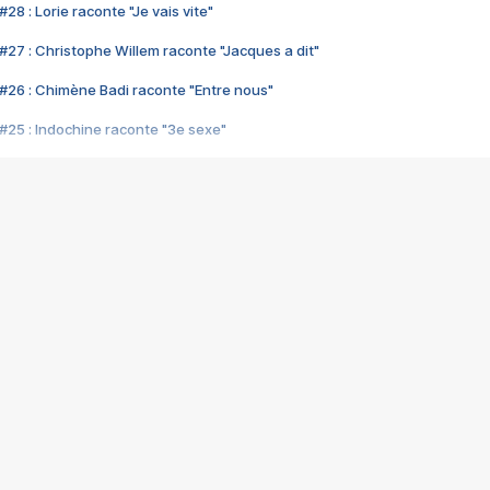
28 : Lorie raconte "Je vais vite"
#27 : Christophe Willem raconte "Jacques a dit"
#26 : Chimène Badi raconte "Entre nous"
#25 : Indochine raconte "3e sexe"
#24 : Zaho raconte "C'est chelou"
#23 : Patrick Bruel raconte "Au café des délices"
#22 : Kyo raconte "Le chemin"
#21 : Nolwenn Leroy raconte "Cassé"
#20 : Patrick Hernandez raconte "Born to be alive"
#19 : Lorie raconte "Près de moi"
#18 : Michael Jones raconte "A nos actes manqués" (avec Jean-Jacque
#17 : Khaled raconte "Aïcha"
#16 : Corneille raconte "Parce qu'on vient de loin"