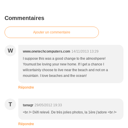
Commentaires
Ajouter un commentaire
W
www.onetechcomputers.com
14/11/2013 13:29
I suppose this was a good change to the atmoshpere!
Youmust be loving your new home. If I get a chance I
willcertainly choose to live near the beach and not on a
mouintain. I love beaches and the ocean!
Répondre
T
tanagr
29/05/2012 19:33
<br /> Défi relevé. De très jolies photos, la 1ère j'adore <br />
Répondre