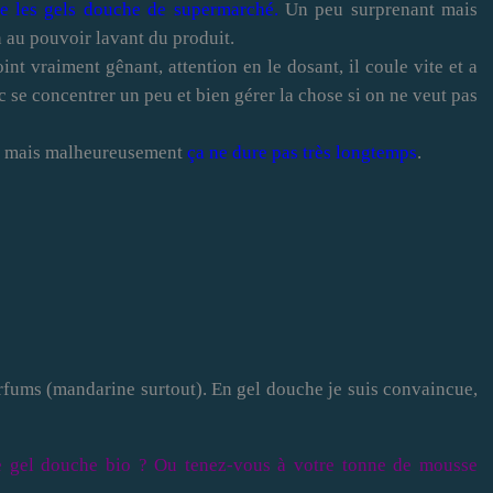
e les gels douche de supermarché.
Un peu surprenant mais
n au pouvoir lavant du produit.
int vraiment gênant, attention en le dosant, il coule vite et a
c se concentrer un peu et bien gérer la chose si on ne veut pas
bon, mais malheureusement
ça ne dure pas très longtemps
.
arfums (mandarine surtout). En gel douche je suis convaincue,
de gel douche bio ? Ou tenez-vous à votre tonne de mousse