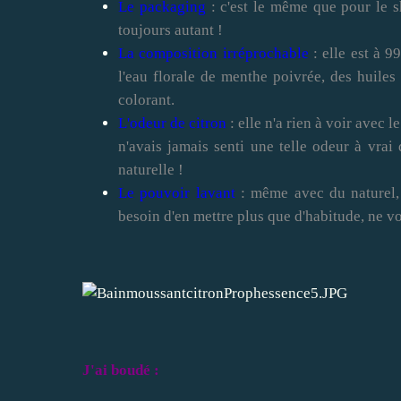
Le packaging
: c'est le même que pour le s
toujours autant !
La composition irréprochable
: elle est à 9
l'eau florale de menthe poivrée, des huiles 
colorant.
L'odeur de citron
: elle n'a rien à voir avec 
n'avais jamais senti une telle odeur à vrai 
naturelle !
Le pouvoir lavant
: même avec du naturel, 
besoin d'en mettre plus que d'habitude, ne v
J'ai boudé :