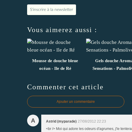
S'inscrire à la newsletter
Vous aimerez aussi :
Mousse de douche bleue
Gels douche Arom
océan - Ile de Ré
Sensations - Palmoli
Commenter cet article
Ajouter un commentaire
A
Astrid (myparade)
27/08/2012 22:23
<br /> Moi qui adore les odeurs d'agrumes, j'le tenter