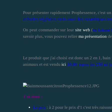
Pour présenter rapidement Prophessence, c'est un
et huiles végétales, mais aussi des cosmétiques tout 
On peut commander sur leur
site web
(
en faisant
savoir plus, vous pouvez relire
ma présentation
de
Le produit que j'ai choisi est donc un 2 en 1, bain
animaux et est vendu
ici
10,90 euros les 250 ml (e
J'ai aimé :
Le prix
: à 2 pour le prix d'1 c'est très raison