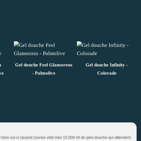
a
Gel douche Feel Glamorous
Gel douche Infinity -
ve
- Palmolive
Colorade
ai bien cui-ci (quand j'aurais vidé mes 15 000 ml de gels douche qui attendent