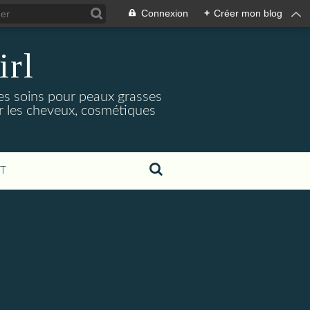
Connexion
+
Créer mon blog
irl
es soins pour peaux grasses
ur les cheveux, cosmétiques
T