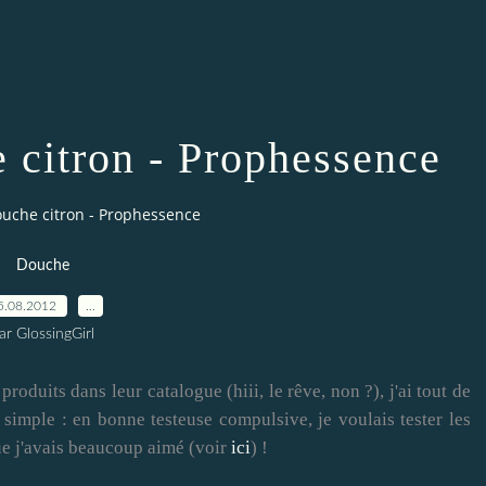
e citron - Prophessence
ouche citron - Prophessence
Douche
5.08.2012
…
ar GlossingGirl
oduits dans leur catalogue (hiii, le rêve, non ?), j'ai tout de
 simple : en bonne testeuse compulsive, je voulais tester les
e j'avais beaucoup aimé (voir
ici
) !