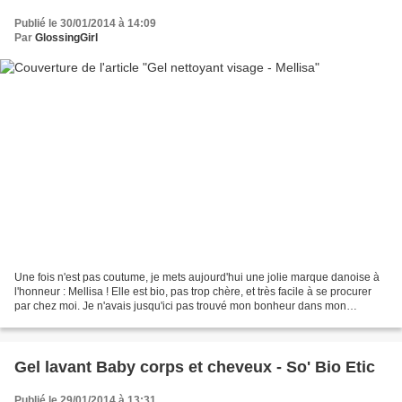
Publié le 30/01/2014 à 14:09
Par
GlossingGirl
Une fois n'est pas coutume, je mets aujourd'hui une jolie marque danoise à
l'honneur : Mellisa ! Elle est bio, pas trop chère, et très facile à se procurer
par chez moi. Je n'avais jusqu'ici pas trouvé mon bonheur dans mon
royaume (on y vend beaucoup...
Gel lavant Baby corps et cheveux - So' Bio Etic
Publié le 29/01/2014 à 13:31