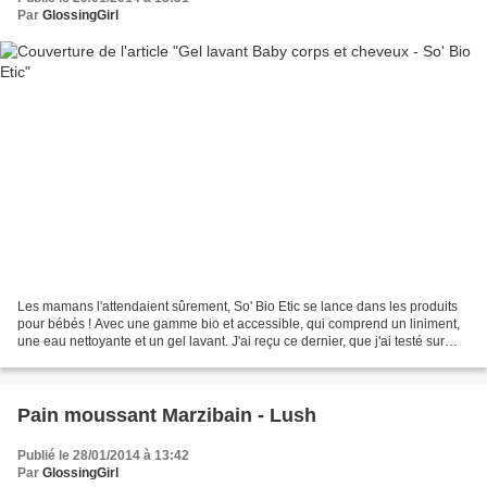
Par
GlossingGirl
Les mamans l'attendaient sûrement, So' Bio Etic se lance dans les produits
pour bébés ! Avec une gamme bio et accessible, qui comprend un liniment,
une eau nettoyante et un gel lavant. J'ai reçu ce dernier, que j'ai testé sur
mes petites têtes blondes,...
Pain moussant Marzibain - Lush
Publié le 28/01/2014 à 13:42
Par
GlossingGirl