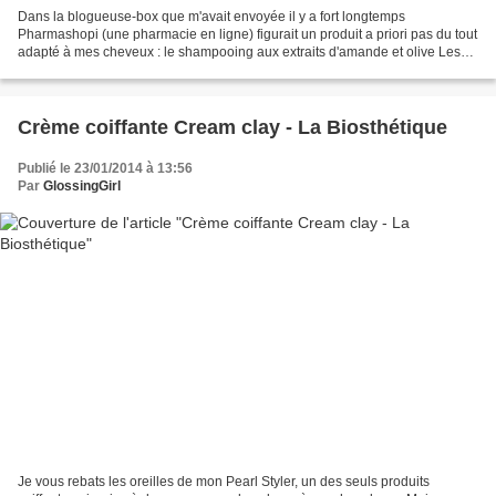
Dans la blogueuse-box que m'avait envoyée il y a fort longtemps
Pharmashopi (une pharmacie en ligne) figurait un produit a priori pas du tout
adapté à mes cheveux : le shampooing aux extraits d'amande et olive Les
achats malins, pour cheveux secs et abîmés....
Crème coiffante Cream clay - La Biosthétique
Publié le 23/01/2014 à 13:56
Par
GlossingGirl
Je vous rebats les oreilles de mon Pearl Styler, un des seuls produits