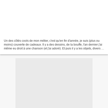
Un des côtés cools de mon métier, c'est qu'en fin d'année, je suis (plus ou
moins) couverte de cadeaux. Il y a des dessins, de la bouffe, l'an dernier j'ai
même eu droit à une chanson (et j'ai adoré). Et puis il y a les objets, divers et
variés ! J'avoue...