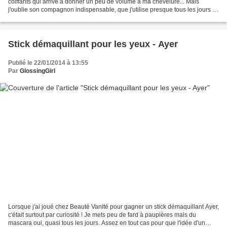
coiffants qui arrive à donner un peu de volume à ma chevelure... Mais
j'oublie son compagnon indispensable, que j'utilise presque tous les jours :
Cream clay, de La Biosthétique. J'ai...
Stick démaquillant pour les yeux - Ayer
Publié le 22/01/2014 à 13:55
Par
GlossingGirl
Lorsque j'ai joué chez Beauté Vanité pour gagner un stick démaquillant Ayer,
c'était surtout par curiosité ! Je mets peu de fard à paupières mais du
mascara oui, quasi tous les jours. Assez en tout cas pour que l'idée d'un