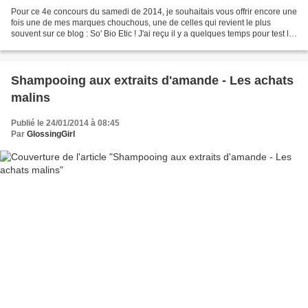
Pour ce 4e concours du samedi de 2014, je souhaitais vous offrir encore une
fois une de mes marques chouchous, une de celles qui revient le plus
souvent sur ce blog : So' Bio Etic ! J'ai reçu il y a quelques temps pour test le
nouveau fond de teint longue...
Shampooing aux extraits d'amande - Les achats
malins
Publié le 24/01/2014 à 08:45
Par
GlossingGirl