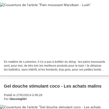
En matière de Lusheries, il n'y a pas à tortiller du string : les pains moussants
sont, pour moi, de très loin les meilleurs produits pour le bain ! Je délaisse
les ballistics, sans intérêt, et les fondants, trop gras, pour ces petites bombes
qui moussent...
Gel douche stimulant coco - Les achats malins
Publié le 27/01/2014 à 08:28
Par
GlossingGirl