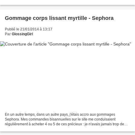
démaquillant format stick m'intrigue......
Gommage corps lissant myrtille - Sephora
Publié le 21/01/2014 à 13:17
Par
GlossingGirl
En un autre temps, dans un autre pays, j'étais accro aux gommages
Sephora. Mes commandes bisannuelles sur le site me conduisaient
régulièrement à acheter 4 ou 5 de ces précieux : je n'avais jamais trop de
stock, ma devise étant : gomme ta couenne tant...