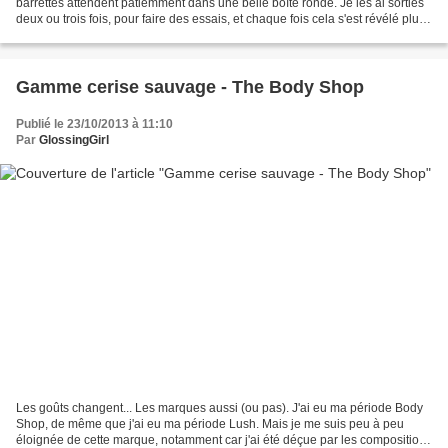
barrettes attendent patiemment dans une belle boîte ronde. Je les ai sorties
deux ou trois fois, pour faire des essais, et chaque fois cela s'est révélé plutôt
concluant. Mais j'attendais...
Gamme cerise sauvage - The Body Shop
Publié le 23/10/2013 à 11:10
Par
GlossingGirl
Les goûts changent... Les marques aussi (ou pas). J'ai eu ma période Body
Shop, de même que j'ai eu ma période Lush. Mais je me suis peu à peu
éloignée de cette marque, notamment car j'ai été déçue par les compositions