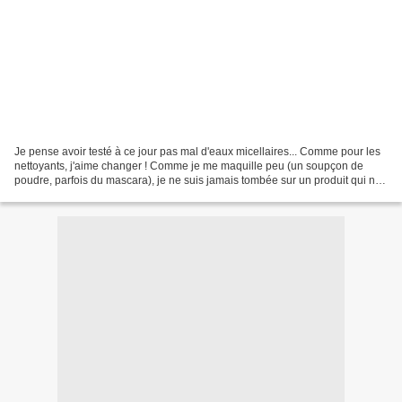
Je pense avoir testé à ce jour pas mal d'eaux micellaires... Comme pour les
nettoyants, j'aime changer ! Comme je me maquille peu (un soupçon de
poudre, parfois du mascara), je ne suis jamais tombée sur un produit qui ne
soit pas assez efficace. Je les...