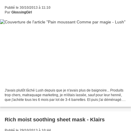
Publié le 30/10/2013 à 11:10
Par
GlossingGirl
J'avais plutôt lâché Lush depuis que je n'avais plus de baignoire... Produits
trop chers, matraquage marketing, je m'étais lassée, sauf pour leur henné,
que j'achète tous les 6 mois par lot de 3-4 barrettes. Et puis j'ai déménagé.
J'ai retrouvé une baignoire....
Rich moist soothing sheet mask - Klairs
Publié le 29/10/2013 à 10:44