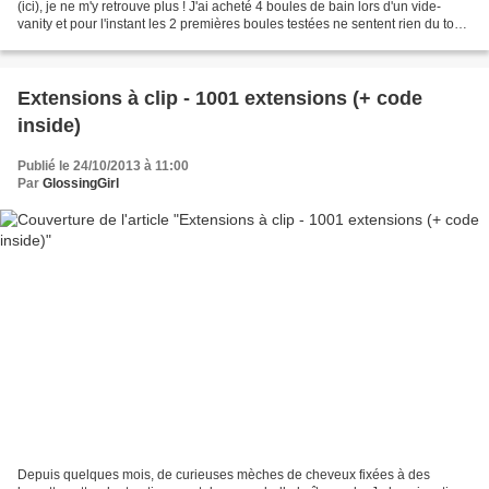
(ici), je ne m'y retrouve plus ! J'ai acheté 4 boules de bain lors d'un vide-
vanity et pour l'instant les 2 premières boules testées ne sentent rien du tout.
Je me demande si cela...
Extensions à clip - 1001 extensions (+ code
inside)
Publié le 24/10/2013 à 11:00
Par
GlossingGirl
Depuis quelques mois, de curieuses mèches de cheveux fixées à des