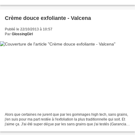
non bios ! Et puis, les prix restant...
Crème douce exfoliante - Valcena
Publié le 22/10/2013 à 10:57
Par
GlossingGirl
Alors que certaines ne jurent que par les gommages high tech, sans grains,
j'en suis pour ma part restée à l'exfoliation la plus traditionnelle qui soit. Et
j'aime ça. J'ai été super déçue par les sans grains que j'ai testés (Garancia,
si tu m'entends),...