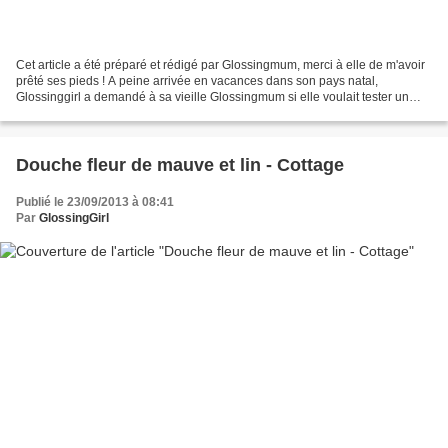
Cet article a été préparé et rédigé par Glossingmum, merci à elle de m'avoir
prêté ses pieds ! A peine arrivée en vacances dans son pays natal,
Glossinggirl a demandé à sa vieille Glossingmum si elle voulait tester un
produit pour « beauté mature » (sic)...
Douche fleur de mauve et lin - Cottage
Publié le 23/09/2013 à 08:41
Par
GlossingGirl