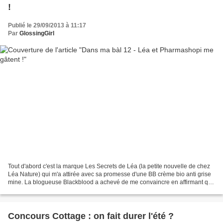
!
Publié le 29/09/2013 à 11:17
Par
GlossingGirl
Tout d'abord c'est la marque Les Secrets de Léa (la petite nouvelle de chez
Léa Nature) qui m'a attirée avec sa promesse d'une BB crème bio anti grise
mine. La blogueuse Blackblood a achevé de me convaincre en affirmant que
cette crème ne couvrait pas...
Concours Cottage : on fait durer l'été ?