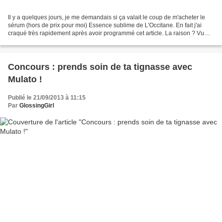
Il y a quelques jours, je me demandais si ça valait le coup de m'acheter le
sérum (hors de prix pour moi) Essence sublime de L'Occitane. En fait j'ai
craqué très rapidement après avoir programmé cet article. La raison ? Vu
mon nouveau programme peau nue...
Concours : prends soin de ta tignasse avec
Mulato !
Publié le 21/09/2013 à 11:15
Par
GlossingGirl