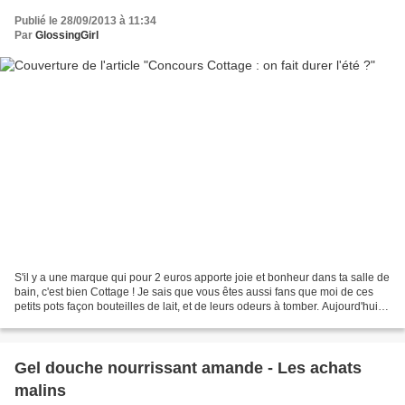
Publié le 28/09/2013 à 11:34
Par
GlossingGirl
S'il y a une marque qui pour 2 euros apporte joie et bonheur dans ta salle de
bain, c'est bien Cottage ! Je sais que vous êtes aussi fans que moi de ces
petits pots façon bouteilles de lait, et de leurs odeurs à tomber. Aujourd'hui la
marque se joint...
Gel douche nourrissant amande - Les achats
malins