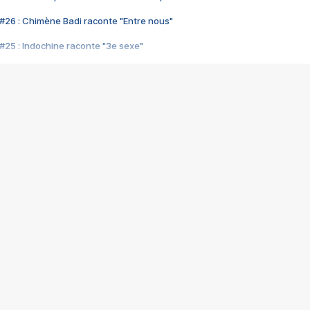
#26 : Chimène Badi raconte "Entre nous"
#25 : Indochine raconte "3e sexe"
#24 : Zaho raconte "C'est chelou"
#23 : Patrick Bruel raconte "Au café des délices"
#22 : Kyo raconte "Le chemin"
#21 : Nolwenn Leroy raconte "Cassé"
#20 : Patrick Hernandez raconte "Born to be alive"
#19 : Lorie raconte "Près de moi"
#18 : Michael Jones raconte "A nos actes manqués" (avec Jean-Jacque
#17 : Khaled raconte "Aïcha"
#16 : Corneille raconte "Parce qu'on vient de loin"
#15 : Indochine raconte "L'aventurier"