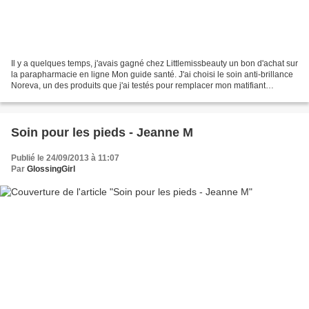
Il y a quelques temps, j'avais gagné chez Littlemissbeauty un bon d'achat sur
la parapharmacie en ligne Mon guide santé. J'ai choisi le soin anti-brillance
Noreva, un des produits que j'ai testés pour remplacer mon matifiant
Esthederm. Et pour compléter...
Soin pour les pieds - Jeanne M
Publié le 24/09/2013 à 11:07
Par
GlossingGirl