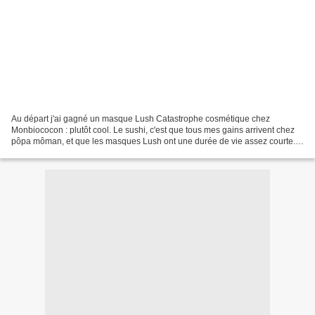
Au départ j'ai gagné un masque Lush Catastrophe cosmétique chez
Monbiococon : plutôt cool. Le sushi, c'est que tous mes gains arrivent chez
pôpa môman, et que les masques Lush ont une durée de vie assez courte.
Sur les conseils de Platine Girl (qui avait...