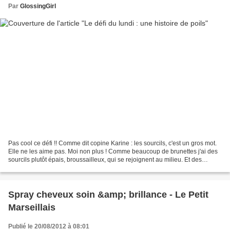
Par
GlossingGirl
Pas cool ce défi !! Comme dit copine Karine : les sourcils, c'est un gros mot.
Elle ne les aime pas. Moi non plus ! Comme beaucoup de brunettes j'ai des
sourcils plutôt épais, broussailleux, qui se rejoignent au milieu. Et des
expériences malheureuses...
Spray cheveux soin &amp; brillance - Le Petit
Marseillais
Publié le 20/08/2012 à 08:01