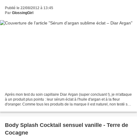
Publié le 22/08/2012 à 13:45
Par
GlossingGirl
Après mon test du soin capillaire Diar Argan (super concluant !), je m'attaque
à un produit plus pointu : leur sérum éclat à l'huile d'argan et à la fleur
d'oranger. Comme tous les produits de la marque il est naturel, non testé sur
les animaux et à base...
Body Splash Cocktail sensuel vanille - Terre de
Cocagne