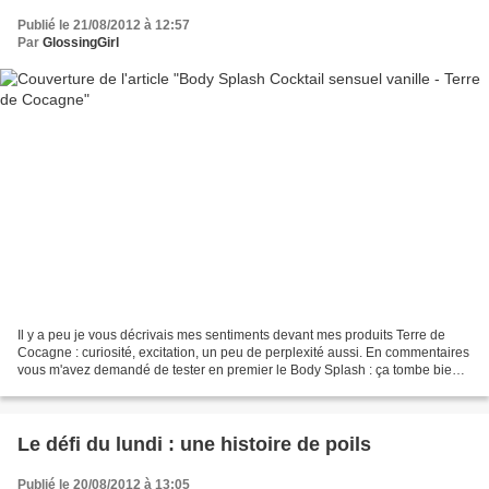
Publié le 21/08/2012 à 12:57
Par
GlossingGirl
Il y a peu je vous décrivais mes sentiments devant mes produits Terre de
Cocagne : curiosité, excitation, un peu de perplexité aussi. En commentaires
vous m'avez demandé de tester en premier le Body Splash : ça tombe bien
puisque c'est un produit estival,...
Le défi du lundi : une histoire de poils
Publié le 20/08/2012 à 13:05