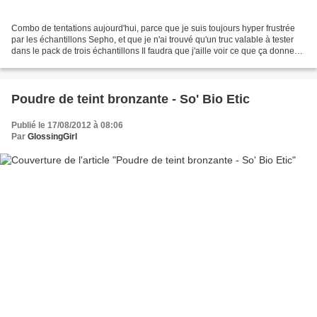
Combo de tentations aujourd'hui, parce que je suis toujours hyper frustrée
par les échantillons Sepho, et que je n'ai trouvé qu'un truc valable à tester
dans le pack de trois échantillons Il faudra que j'aille voir ce que ça donne
dans le magasin du centre...
Poudre de teint bronzante - So' Bio Etic
Publié le 17/08/2012 à 08:06
Par
GlossingGirl