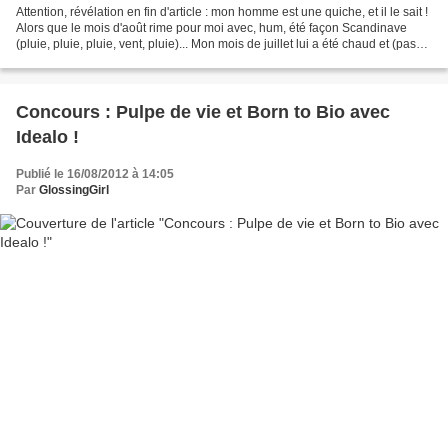
Attention, révélation en fin d'article : mon homme est une quiche, et il le sait !
Alors que le mois d'août rime pour moi avec, hum, été façon Scandinave
(pluie, pluie, pluie, vent, pluie)... Mon mois de juillet lui a été chaud et (pas
mal) ensoleillé...
Concours : Pulpe de vie et Born to Bio avec
Idealo !
Publié le 16/08/2012 à 14:05
Par
GlossingGirl