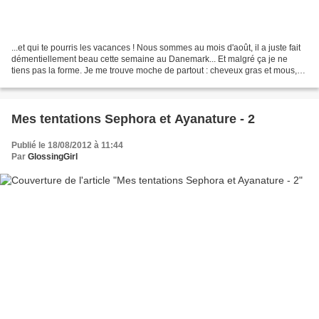
...et qui te pourris les vacances ! Nous sommes au mois d'août, il a juste fait
démentiellement beau cette semaine au Danemark... Et malgré ça je ne
tiens pas la forme. Je me trouve moche de partout : cheveux gras et mous,
peau ridée, tâchée, blessée,...
Mes tentations Sephora et Ayanature - 2
Publié le 18/08/2012 à 11:44
Par
GlossingGirl