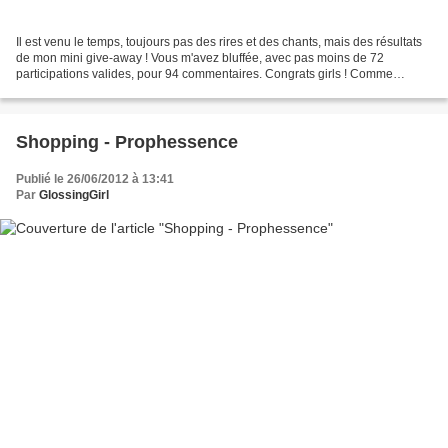
Il est venu le temps, toujours pas des rires et des chants, mais des résultats
de mon mini give-away ! Vous m'avez bluffée, avec pas moins de 72
participations valides, pour 94 commentaires. Congrats girls ! Comme
d'habitude je ne vérifie les doublons...
Shopping - Prophessence
Publié le 26/06/2012 à 13:41
Par
GlossingGirl