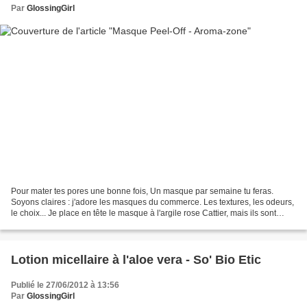
Par
GlossingGirl
Pour mater tes pores une bonne fois, Un masque par semaine tu feras.
Soyons claires : j'adore les masques du commerce. Les textures, les odeurs,
le choix... Je place en tête le masque à l'argile rose Cattier, mais ils sont
nombreux à faire du bien à ma...
Lotion micellaire à l'aloe vera - So' Bio Etic
Publié le 27/06/2012 à 13:56
Par
GlossingGirl