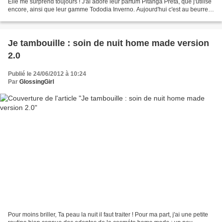
Elle me surprend toujours ! J'ai adoré leur parfum Pitanga Preta, que j'utilise
encore, ainsi que leur gamme Tododia Inverno. Aujourd'hui c'est au beurre
corporel Ekos cupuaçu...
Je tambouille : soin de nuit home made version
2.0
Publié le 24/06/2012 à 10:24
Par
GlossingGirl
Pour moins briller, Ta peau la nuit il faut traiter ! Pour ma part, j'ai une petite