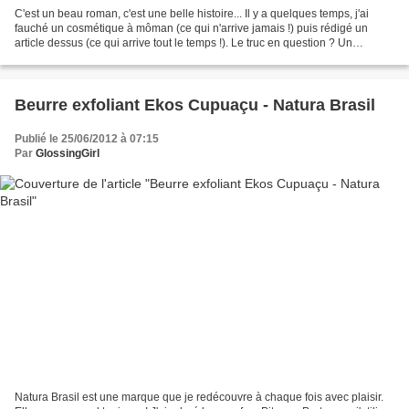
C'est un beau roman, c'est une belle histoire... Il y a quelques temps, j'ai
fauché un cosmétique à môman (ce qui n'arrive jamais !) puis rédigé un
article dessus (ce qui arrive tout le temps !). Le truc en question ? Un
shampooing pour cheveux gras,...
Beurre exfoliant Ekos Cupuaçu - Natura Brasil
Publié le 25/06/2012 à 07:15
Par
GlossingGirl
Natura Brasil est une marque que je redécouvre à chaque fois avec plaisir.