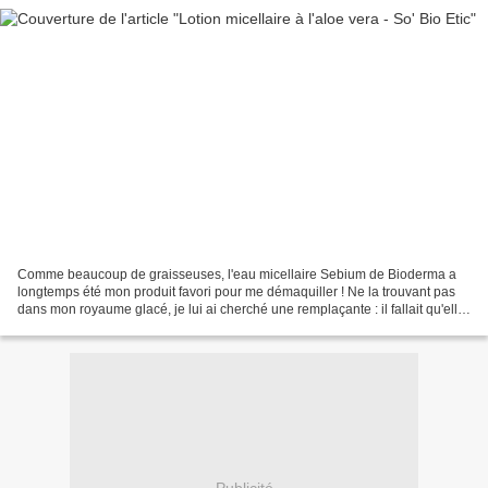
Comme beaucoup de graisseuses, l'eau micellaire Sebium de Bioderma a
longtemps été mon produit favori pour me démaquiller ! Ne la trouvant pas
dans mon royaume glacé, je lui ai cherché une remplaçante : il fallait qu'elle
soit à la fois peu chère, efficace,...