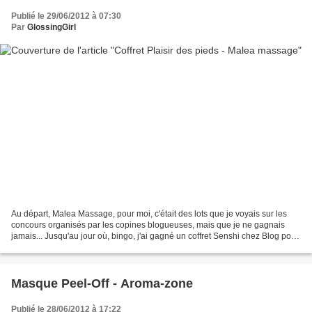
Publié le 29/06/2012 à 07:30
Par
GlossingGirl
Au départ, Malea Massage, pour moi, c'était des lots que je voyais sur les
concours organisés par les copines blogueuses, mais que je ne gagnais
jamais... Jusqu'au jour où, bingo, j'ai gagné un coffret Senshi chez Blog point
beauté (yeepee !) Sans hésitation...
Masque Peel-Off - Aroma-zone
Publié le 28/06/2012 à 17:22