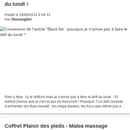
du lundi !
Publié le 29/06/2012 à 09:31
Par
GlossingGirl
Rien à faire : j'y ai réfléchi mais je n'arrive pas à faire le défi du lundi... Et
surtout j'avoue que je n'en ai pas du tout envie ! Pourquoi ? Le défi consiste
à présenter ses flops beauté : les méga daubes, les trucs que même pas en
rêve tu conseillerais...
Coffret Plaisir des pieds - Malea massage