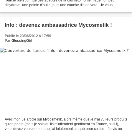
routine bien connue des adeptes de la cosméto home made : un peu
d'hydrolat, une pointe d'huile, puis une couche d'aloe vera ! Je vous
expliquais en détail la technique...
Info : devenez ambassadrice Mycosmetik !
Publié le 23/06/2012 à 17:50
Par
GlossingGirl
Avec mon 3e article sur Mycosmetik, alors même que je n'ai vu leurs produits
qu'en photo (mais je sais qu'ils m'attendent gentiment en France, hiiiii !),
vous devez vous douter que j'ai totalement craqué pour ce site... Je vis une