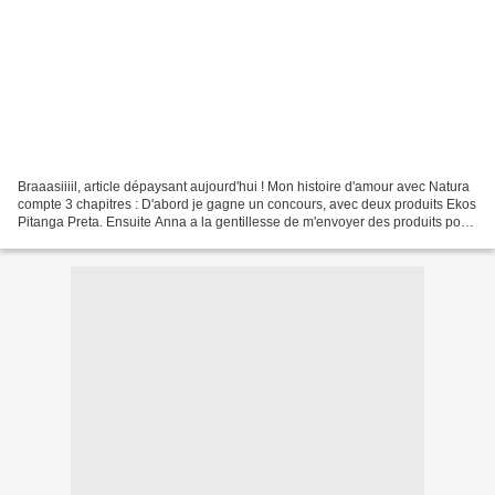
Braaasiiiil, article dépaysant aujourd'hui ! Mon histoire d'amour avec Natura
compte 3 chapitres : D'abord je gagne un concours, avec deux produits Ekos
Pitanga Preta. Ensuite Anna a la gentillesse de m'envoyer des produits pour
test. Et enfin je reçois...