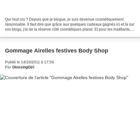
Qui l'eut cru ? Depuis que je blogue, je suis devenue cosmétiquement
raisonnable. Il faut dire que grâce aux quelques cadeaux gagnés ici et là sur
vos blogs, j'ai de la réserve côté cosmétiques plaisir. Et pour les matifiants, je
peux les acheter sans...
Gommage Airelles festives Body Shop
Publié le 14/10/2011 à 17:50
Par
GlossingGirl