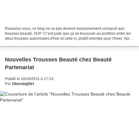
Rassurez-vous, ce blog ne va pas devenir exclusivement consacré aux
trousses beauté, OUF ! C'est juste que ça se bouscule au portillon entre les
deux trousses automnales d'hier et celle-ci, plutôt orientée pour l'hiver. Après
on fera une pause jusqu'au...
Nouvelles Trousses Beauté chez Beauté
Partenariat
Publié le 18/10/2011 à 17:52
Par
GlossingGirl