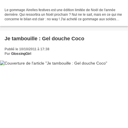
Le gommage Airelles festives est une édition limitée de Noël de l'année
dernière. Qui ressortira un Noël prochain ? Nul ne le sait, mais en ce qui me
concerne le bilan est clair : no way ! J'ai acheté ce gommage aux soldes
d'été. Ce qui m'a fait craquer...
Je tambouille : Gel douche Coco
Publié le 10/10/2011 à 17:38
Par
GlossingGirl