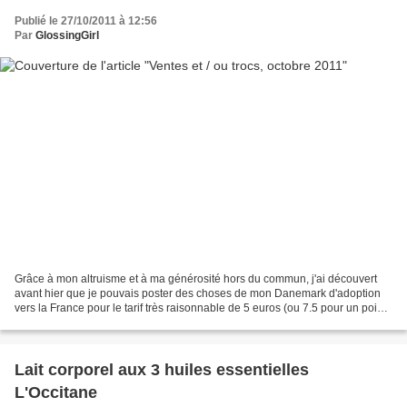
Publié le 27/10/2011 à 12:56
Par
GlossingGirl
Grâce à mon altruisme et à ma générosité hors du commun, j'ai découvert
avant hier que je pouvais poster des choses de mon Danemark d'adoption
vers la France pour le tarif très raisonnable de 5 euros (ou 7.5 pour un poids
supérieur à 250 g). Bon, faut...
Lait corporel aux 3 huiles essentielles
L'Occitane