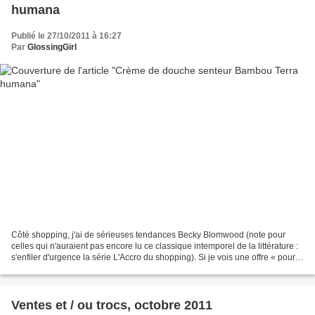
humana
Publié le 27/10/2011 à 16:27
Par
GlossingGirl
Côté shopping, j'ai de sérieuses tendances Becky Blomwood (note pour
celles qui n'auraient pas encore lu ce classique intemporel de la littérature :
s'enfiler d'urgence la série L'Accro du shopping). Si je vois une offre « pour 5
crèmes achetées, une...
Ventes et / ou trocs, octobre 2011