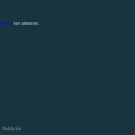
 euros
sur
amazon
.
Publicité