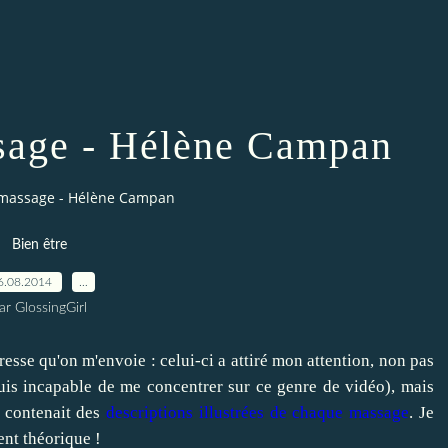
sage - Hélène Campan
 massage - Hélène Campan
Bien être
6.08.2014
…
ar GlossingGirl
se qu'on m'envoie : celui-ci a attiré mon attention, non pas
is incapable de me concentrer sur ce genre de vidéo), mais
l contenait des
descriptions illustrées de chaque massage
. Je
ent théorique !