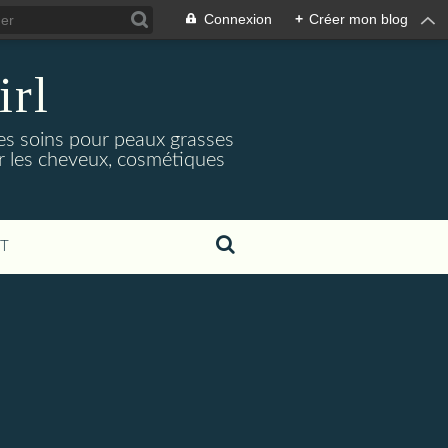
Connexion
+
Créer mon blog
irl
es soins pour peaux grasses
ur les cheveux, cosmétiques
T