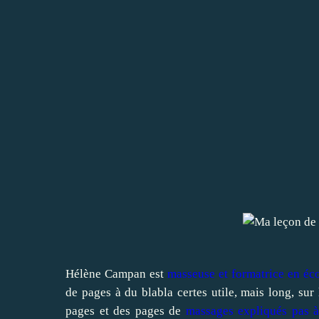
Hélène Campan est
masseuse et formatrice en éc
de pages à du blabla certes utile, mais long, sur l
pages et des pages de
massages expliqués pas à