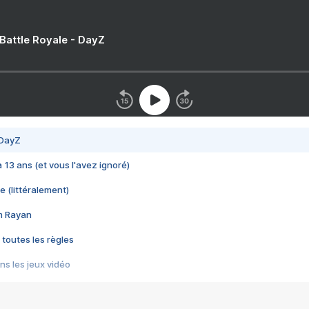
 Battle Royale - DayZ
 DayZ
 a 13 ans (et vous l'avez ignoré)
e (littéralement)
im Rayan
 toutes les règles
s les jeux vidéo
us choquant de Rockstar ? - Le scandale BULLY