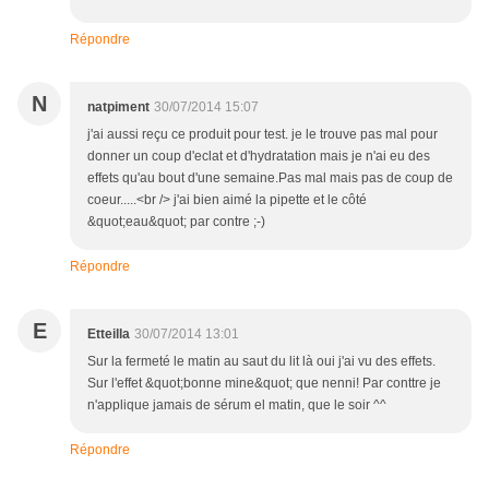
Répondre
N
natpiment
30/07/2014 15:07
j'ai aussi reçu ce produit pour test. je le trouve pas mal pour
donner un coup d'eclat et d'hydratation mais je n'ai eu des
effets qu'au bout d'une semaine.Pas mal mais pas de coup de
coeur.....<br /> j'ai bien aimé la pipette et le côté
&quot;eau&quot; par contre ;-)
Répondre
E
Etteilla
30/07/2014 13:01
Sur la fermeté le matin au saut du lit là oui j'ai vu des effets.
Sur l'effet &quot;bonne mine&quot; que nenni! Par conttre je
n'applique jamais de sérum el matin, que le soir ^^
Répondre