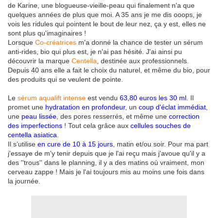
de Karine, une blogueuse-vieille-peau qui finalement n'a que
quelques années de plus que moi. A 35 ans je me dis ooops, je
vois les ridules qui pointent le bout de leur nez, ça y est, elles ne
sont plus qu'imaginaires !
Lorsque
Co-créatrices
m'a donné la chance de tester un sérum
anti-rides, bio qui plus est, je n'ai pas hésité. J'ai ainsi pu
découvrir la marque
Centella
, destinée aux professionnels.
Depuis 40 ans elle a fait le choix du naturel, et même du bio, pour
des produits qui se veulent de pointe.
Le
sérum aqualift intense
est vendu
63,80 euros les 30 ml
. Il
promet une
hydratation en profondeur
, un
coup d'éclat immédiat
,
une
peau lissée
, des pores resserrés, et même une
correction
des imperfections
! Tout cela grâce aux
cellules souches de
centella asiatica
.
Il s’utilise
en cure de 10 à 15 jours
, matin et/ou soir. Pour ma part
j'essaye de m'y tenir depuis que je l'ai reçu mais j'avoue qu'il y a
des ''trous'' dans le planning, il y a des matins où vraiment, mon
cerveau zappe ! Mais je l'ai toujours mis au moins une fois dans
la journée.