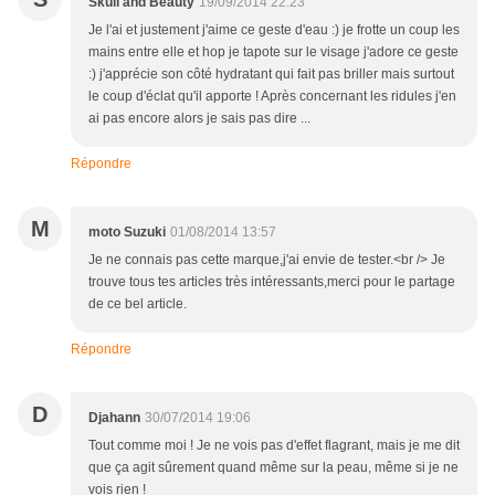
Skull and Beauty
19/09/2014 22:23
Je l'ai et justement j'aime ce geste d'eau :) je frotte un coup les
mains entre elle et hop je tapote sur le visage j'adore ce geste
:) j'apprécie son côté hydratant qui fait pas briller mais surtout
le coup d'éclat qu'il apporte ! Après concernant les ridules j'en
ai pas encore alors je sais pas dire ...
Répondre
M
moto Suzuki
01/08/2014 13:57
Je ne connais pas cette marque,j'ai envie de tester.<br /> Je
trouve tous tes articles très intéressants,merci pour le partage
de ce bel article.
Répondre
D
Djahann
30/07/2014 19:06
Tout comme moi ! Je ne vois pas d'effet flagrant, mais je me dit
que ça agit sûrement quand même sur la peau, même si je ne
vois rien !