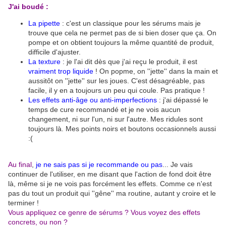
J'ai boudé :
La pipette
: c'est un classique pour les sérums mais je
trouve que cela ne permet pas de si bien doser que ça. On
pompe et on obtient toujours la même quantité de produit,
difficile d'ajuster.
La texture
: je l'ai dit dès que j'ai reçu le produit, il est
vraiment trop liquide
! On popme, on ''jette'' dans la main et
aussitôt on ''jette'' sur les joues. C'est désagréable, pas
facile, il y en a toujours un peu qui coule. Pas pratique !
Les effets anti-âge ou anti-imperfections
: j'ai dépassé le
temps de cure recommandé et je ne vois aucun
changement, ni sur l'un, ni sur l'autre. Mes ridules sont
toujours là. Mes points noirs et boutons occasionnels aussi
:(
Au final
,
je ne sais pas si je recommande ou pas
... Je vais
continuer de l'utiliser, en me disant que l'action de fond doit être
là, même si je ne vois pas forcément les effets. Comme ce n'est
pas du tout un produit qui ''gêne'' ma routine, autant y croire et le
terminer !
Vous appliquez ce genre de sérums ? Vous voyez des effets
concrets, ou non ?