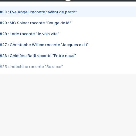
#30 : Eve Angeli raconte "Avant de partir"
#29 : MC Solaar raconte "Bouge de là"
28 : Lorie raconte "Je vais vite"
#27 : Christophe Willem raconte "Jacques a dit"
#26 : Chimène Badi raconte "Entre nous"
#25 : Indochine raconte "3e sexe"
#24 : Zaho raconte "C'est chelou"
#23 : Patrick Bruel raconte "Au café des délices"
#22 : Kyo raconte "Le chemin"
#21 : Nolwenn Leroy raconte "Cassé"
#20 : Patrick Hernandez raconte "Born to be alive"
#19 : Lorie raconte "Près de moi"