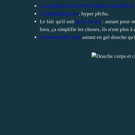
La composition à 99 % d'origine naturelle e
Le packaging rose
, hyper pêchu.
Le fait qu'il soit
deux en un
: autant pour mo
bien, ça simplifie les choses, ils n'ont plus à
La bonne efficacité
autant en gel douche qu'