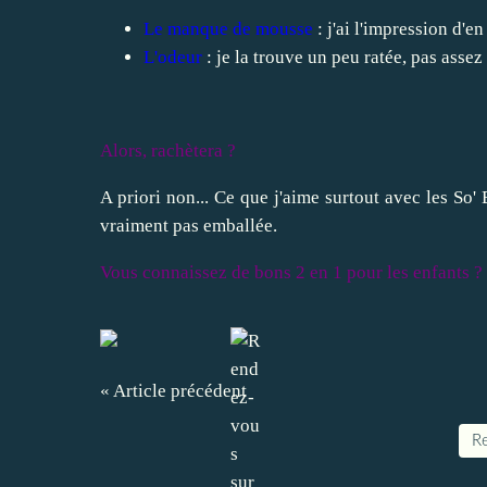
Le manque de mousse
: j'ai l'impression d'e
L'odeur
: je la trouve un peu ratée, pas assez
Alors, rachètera ?
A priori non... Ce que j'aime surtout avec les So' 
vraiment pas emballée.
Vous connaissez de bons 2 en 1 pour les enfants ?
« Article précédent
Re