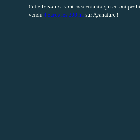
Cette fois-ci ce sont mes enfants qui en ont profi
vendu
4 euros les 300 ml
sur
Ayanature
!