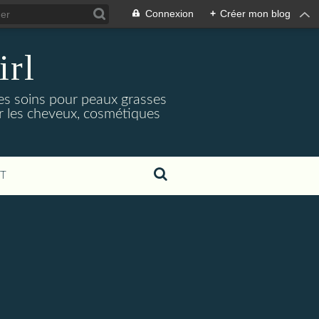
Connexion
+
Créer mon blog
irl
es soins pour peaux grasses
ur les cheveux, cosmétiques
T